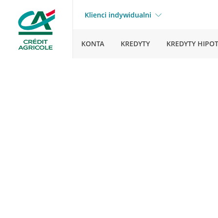
Klienci indywidualni
KONTA
KREDYTY
KREDYTY HIPO