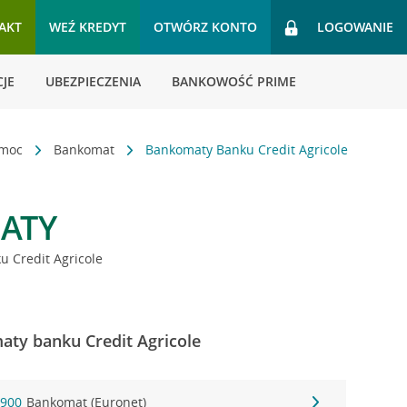
AKT
WEŹ KREDYT
OTWÓRZ KONTO
LOGOWANIE
JE
UBEZPIECZENIA
BANKOWOŚĆ PRIME
omoc
Bankomat
Bankomaty Banku Credit Agricole
ATY
 Credit Agricole
maty banku Credit Agricole
 900
Bankomat (Euronet)