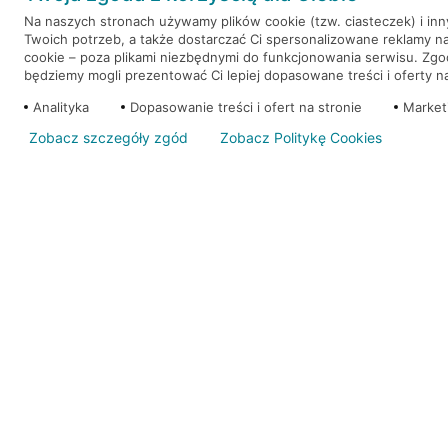
Na naszych stronach używamy plików cookie (tzw. ciasteczek) i in
Twoich potrzeb, a także dostarczać Ci spersonalizowane reklamy n
WEŹ KREDYT
NOTA PRAWNA
cookie – poza plikami niezbędnymi do funkcjonowania serwisu. Zg
będziemy mogli prezentować Ci lepiej dopasowane treści i oferty na 
Analityka
Dopasowanie treści i ofert na stronie
Market
Zobacz szczegóły zgód
Zobacz Politykę Cookies