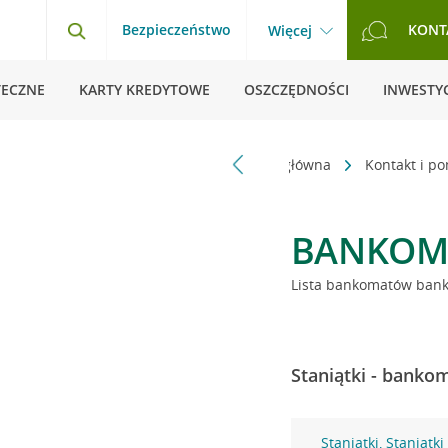
Bezpieczeństwo
KONT
Więcej
TECZNE
KARTY KREDYTOWE
OSZCZĘDNOŚCI
INWESTYC
Strona główna
Kontakt i p
BANKOM
Lista bankomatów banku
Staniątki - banko
Staniątki, Staniątki