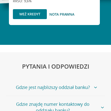
RRSO: 9,6%
WEŹ KREDYT
NOTA PRAWNA
PYTANIA I ODPOWIEDZI
Gdzie jest najbliższy oddział banku?
Jeśli szukasz oddziału naszego banku, zapraszamy na
Gdzie znajdę numer kontaktowy do
stronę
Placówki i bankomaty
, na której znajduje się
oddziału banku?