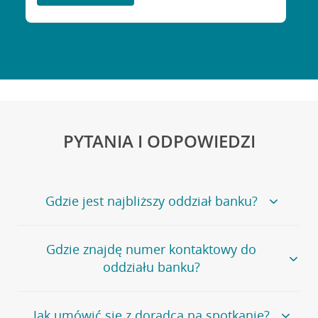
PYTANIA I ODPOWIEDZI
Gdzie jest najbliższy oddział banku?
Jeśli szukasz oddziału naszego banku, zapraszamy na
Gdzie znajdę numer kontaktowy do
stronę
Placówki i bankomaty
, na której znajduje się
oddziału banku?
wygodna wyszukiwarka.
Alternatywnie, możesz skorzystać z pełnej
listy naszych
oddziałów
.
Bank Credit Agricole nie udostępnia ogólnego numeru
Jak umówić się z doradcą na spotkanie?