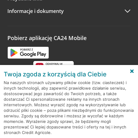
A po wizycie…
Informacje i dokumenty
Zachęcamy do podzielenia się z nami opinią o wizycie.
Wystarczy przejść na stronę
Oceń wizytę
, wyszukać
odwiedzoną placówkę i wypełnić formularz w ramach
platformy Profil Firmy w Google. Dziękujemy za wszystkie
opinie.
Pobierz aplikację CA24 Mobile
Przejdź do pytania
Twoja zgoda z korzyścią dla Ciebie
Na naszych stronach używamy plików cookie (tzw. ciasteczek) i
innych technologii, aby zapewnić prawidłowe działanie serwisu,
RODO
dostosowywać jego zawartość do Twoich potrzeb, a także
dostarczać Ci spersonalizowane reklamy na innych stronach
Regulamin serwisu
internetowych. Możesz wyrazić zgodę na wykorzystywanie lub
odrzucić pliki cookie – poza plikami niezbędnymi do funkcjonowania
Mapa serwisu
serwisu. Zgody są dobrowolne i możesz je wycofać w każdym
momencie. Wyrażenie zgody sprawi, że będziemy mogli
Polityka
Cookies
prezentować Ci lepiej dopasowane treści i oferty na tej i innych
stronach Credit Agricole.