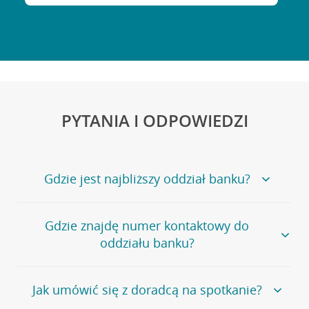
PYTANIA I ODPOWIEDZI
Gdzie jest najbliższy oddział banku?
Jeśli szukasz oddziału naszego banku, zapraszamy na
Gdzie znajdę numer kontaktowy do
stronę
Placówki i bankomaty
, na której znajduje się
oddziału banku?
wygodna wyszukiwarka.
Alternatywnie, możesz skorzystać z pełnej
listy naszych
oddziałów
.
Bank Credit Agricole nie udostępnia ogólnego numeru
Jak umówić się z doradcą na spotkanie?
telefonu do placówki bankowej.
Przejdź do pytania