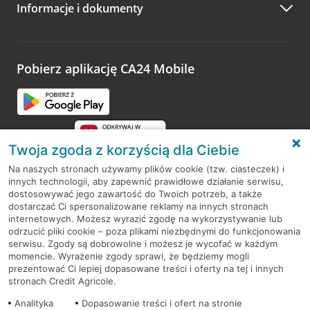
Informacje i dokumenty
Zachęcamy do podzielenia się z nami opinią o wizycie.
Wystarczy przejść na stronę
Oceń wizytę
, wyszukać
odwiedzoną placówkę i wypełnić formularz w ramach
platformy Profil Firmy w Google. Dziękujemy za wszystkie
opinie.
Pobierz aplikację CA24 Mobile
Przejdź do pytania
Twoja zgoda z korzyścią dla Ciebie
Na naszych stronach używamy plików cookie (tzw. ciasteczek) i
innych technologii, aby zapewnić prawidłowe działanie serwisu,
RODO
dostosowywać jego zawartość do Twoich potrzeb, a także
dostarczać Ci spersonalizowane reklamy na innych stronach
Regulamin serwisu
internetowych. Możesz wyrazić zgodę na wykorzystywanie lub
odrzucić pliki cookie – poza plikami niezbędnymi do funkcjonowania
Mapa serwisu
serwisu. Zgody są dobrowolne i możesz je wycofać w każdym
momencie. Wyrażenie zgody sprawi, że będziemy mogli
Polityka
Cookies
prezentować Ci lepiej dopasowane treści i oferty na tej i innych
stronach Credit Agricole.
Polityka prywatności
Analityka
Dopasowanie treści i ofert na stronie