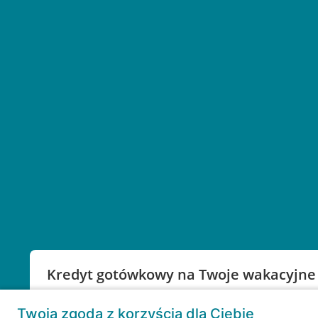
Kredyt gotówkowy na Twoje wakacyjne
Weź kredyt na to co ważne. Twoje marzenia nie mu
Twoja zgoda z korzyścią dla Ciebie
RRSO: 9,6%