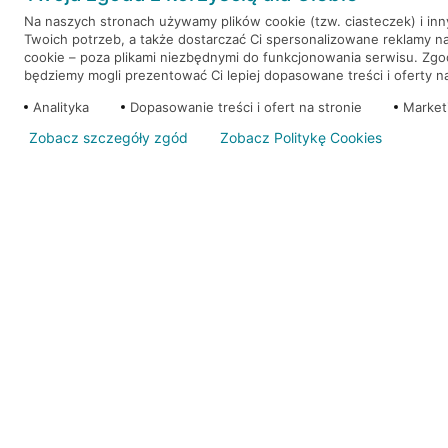
Na naszych stronach używamy plików cookie (tzw. ciasteczek) i in
Twoich potrzeb, a także dostarczać Ci spersonalizowane reklamy n
WEŹ KREDYT
NOTA PRAWNA
cookie – poza plikami niezbędnymi do funkcjonowania serwisu. Zg
będziemy mogli prezentować Ci lepiej dopasowane treści i oferty na 
Analityka
Dopasowanie treści i ofert na stronie
Market
Zobacz szczegóły zgód
Zobacz Politykę Cookies