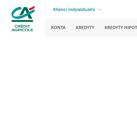
Klienci indywidualni
KONTA
KREDYTY
KREDYTY HIPO