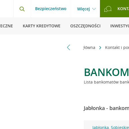
Bezpieczeństwo
KONT
Więcej
TECZNE
KARTY KREDYTOWE
OSZCZĘDNOŚCI
INWESTYC
Strona główna
Kontakt i p
BANKOM
Lista bankomatów banku
Jabłonka - bankom
Jabłonka, Sobieski