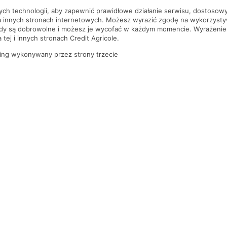
nych technologii, aby zapewnić prawidłowe działanie serwisu, dostoso
a innych stronach internetowych. Możesz wyrazić zgodę na wykorzystywa
ody są dobrowolne i możesz je wycofać w każdym momencie. Wyrażenie
tej i innych stronach Credit Agricole.
ing wykonywany przez strony trzecie
PYTANIA I ODPOWIEDZI