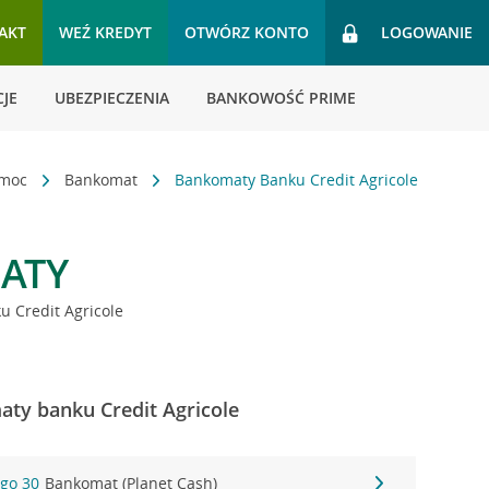
AKT
WEŹ KREDYT
OTWÓRZ KONTO
LOGOWANIE
JE
UBEZPIECZENIA
BANKOWOŚĆ PRIME
omoc
Bankomat
Bankomaty Banku Credit Agricole
ATY
 Credit Agricole
aty banku Credit Agricole
ego 30
Bankomat (Planet Cash)