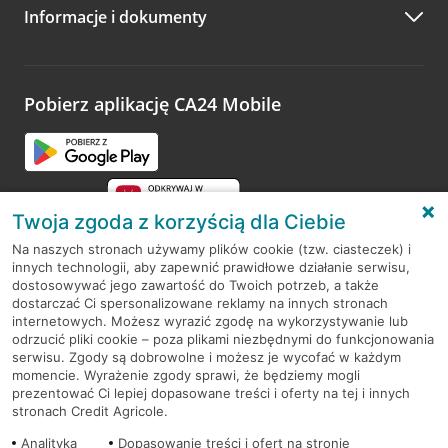
Informacje i dokumenty
Zachęcamy do podzielenia się z nami opinią o wizycie.
Wystarczy przejść na stronę
Oceń wizytę
, wyszukać
odwiedzoną placówkę i wypełnić formularz w ramach
platformy Profil Firmy w Google. Dziękujemy za wszystkie
opinie.
Pobierz aplikację CA24 Mobile
Przejdź do pytania
Twoja zgoda z korzyścią dla Ciebie
Na naszych stronach używamy plików cookie (tzw. ciasteczek) i
innych technologii, aby zapewnić prawidłowe działanie serwisu,
RODO
dostosowywać jego zawartość do Twoich potrzeb, a także
dostarczać Ci spersonalizowane reklamy na innych stronach
Regulamin serwisu
internetowych. Możesz wyrazić zgodę na wykorzystywanie lub
odrzucić pliki cookie – poza plikami niezbędnymi do funkcjonowania
Mapa serwisu
serwisu. Zgody są dobrowolne i możesz je wycofać w każdym
momencie. Wyrażenie zgody sprawi, że będziemy mogli
Polityka
Cookies
prezentować Ci lepiej dopasowane treści i oferty na tej i innych
stronach Credit Agricole.
Polityka prywatności
Analityka
Dopasowanie treści i ofert na stronie