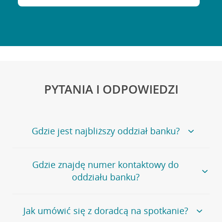
PYTANIA I ODPOWIEDZI
Gdzie jest najbliższy oddział banku?
Jeśli szukasz oddziału naszego banku, zapraszamy na
Gdzie znajdę numer kontaktowy do
stronę
Placówki i bankomaty
, na której znajduje się
oddziału banku?
wygodna wyszukiwarka.
Alternatywnie, możesz skorzystać z pełnej
listy naszych
oddziałów
.
Bank Credit Agricole nie udostępnia ogólnego numeru
Jak umówić się z doradcą na spotkanie?
telefonu do placówki bankowej.