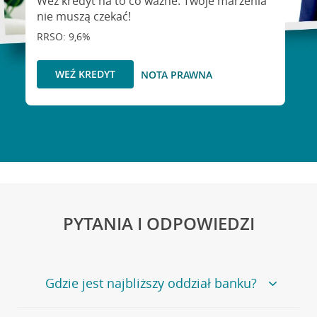
Weź kredyt na to co ważne. Twoje marzenia
nie muszą czekać!
RRSO: 9,6%
WEŹ KREDYT
NOTA PRAWNA
PYTANIA I ODPOWIEDZI
Gdzie jest najbliższy oddział banku?