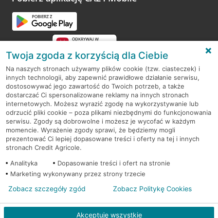
Przejdź do pytania
Twoja zgoda z korzyścią dla Ciebie
Na naszych stronach używamy plików cookie (tzw. ciasteczek) i
innych technologii, aby zapewnić prawidłowe działanie serwisu,
RODO
dostosowywać jego zawartość do Twoich potrzeb, a także
dostarczać Ci spersonalizowane reklamy na innych stronach
Regulamin serwisu
internetowych. Możesz wyrazić zgodę na wykorzystywanie lub
odrzucić pliki cookie – poza plikami niezbędnymi do funkcjonowania
Mapa serwisu
serwisu. Zgody są dobrowolne i możesz je wycofać w każdym
momencie. Wyrażenie zgody sprawi, że będziemy mogli
Polityka
Cookies
prezentować Ci lepiej dopasowane treści i oferty na tej i innych
stronach Credit Agricole.
Polityka prywatności
Analityka
Dopasowanie treści i ofert na stronie
Marketing wykonywany przez strony trzecie
Zobacz szczegóły zgód
Zobacz Politykę Cookies
© 2026 Credit Agricole Bank Polska S.A. Wszelkie prawa zastrzeżone
Akceptuję wszystkie