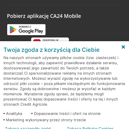
odwiedzoną placówkę i wypełnić formularz w ramach
platformy Profil Firmy w Google. Dziękujemy za wszystkie
opinie.
Pobierz aplikację CA24 Mobile
Przejdź do pytania
Twoja zgoda z korzyścią dla Ciebie
Na naszych stronach używamy plików cookie (tzw. ciasteczek) i
innych technologii, aby zapewnić prawidłowe działanie serwisu,
RODO
dostosowywać jego zawartość do Twoich potrzeb, a także
dostarczać Ci spersonalizowane reklamy na innych stronach
Regulamin serwisu
internetowych. Możesz wyrazić zgodę na wykorzystywanie lub
odrzucić pliki cookie – poza plikami niezbędnymi do funkcjonowania
Mapa serwisu
serwisu. Zgody są dobrowolne i możesz je wycofać w każdym
momencie. Wyrażenie zgody sprawi, że będziemy mogli
Polityka
Cookies
prezentować Ci lepiej dopasowane treści i oferty na tej i innych
stronach Credit Agricole.
Polityka prywatności
Analityka
Dopasowanie treści i ofert na stronie
Marketing wykonywany przez strony trzecie
Zobacz szczegóły zgód
Zobacz Politykę Cookies