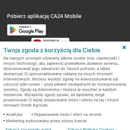
odwiedzoną placówkę i wypełnić formularz w ramach
platformy Profil Firmy w Google. Dziękujemy za wszystkie
opinie.
Pobierz aplikację CA24 Mobile
Przejdź do pytania
Twoja zgoda z korzyścią dla Ciebie
Na naszych stronach używamy plików cookie (tzw. ciasteczek) i
innych technologii, aby zapewnić prawidłowe działanie serwisu,
RODO
dostosowywać jego zawartość do Twoich potrzeb, a także
dostarczać Ci spersonalizowane reklamy na innych stronach
Regulamin serwisu
internetowych. Możesz wyrazić zgodę na wykorzystywanie lub
odrzucić pliki cookie – poza plikami niezbędnymi do funkcjonowania
Mapa serwisu
serwisu. Zgody są dobrowolne i możesz je wycofać w każdym
momencie. Wyrażenie zgody sprawi, że będziemy mogli
Polityka
Cookies
prezentować Ci lepiej dopasowane treści i oferty na tej i innych
stronach Credit Agricole.
Polityka prywatności
Analityka
Dopasowanie treści i ofert na stronie
Marketing wykonywany przez strony trzecie
Zobacz szczegóły zgód
Zobacz Politykę Cookies