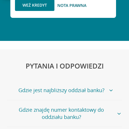
WEŹ KREDYT
NOTA PRAWNA
PYTANIA I ODPOWIEDZI
Gdzie jest najbliższy oddział banku?
Jeśli szukasz oddziału naszego banku, zapraszamy na
Gdzie znajdę numer kontaktowy do
stronę
Placówki i bankomaty
, na której znajduje się
oddziału banku?
wygodna wyszukiwarka.
Alternatywnie, możesz skorzystać z pełnej
listy naszych