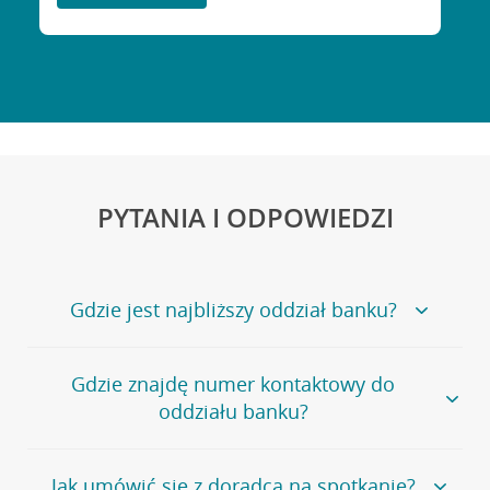
PYTANIA I ODPOWIEDZI
Gdzie jest najbliższy oddział banku?
Jeśli szukasz oddziału naszego banku, zapraszamy na
Gdzie znajdę numer kontaktowy do
stronę
Placówki i bankomaty
, na której znajduje się
oddziału banku?
wygodna wyszukiwarka.
Alternatywnie, możesz skorzystać z pełnej
listy naszych
oddziałów
.
Bank Credit Agricole nie udostępnia ogólnego numeru
Jak umówić się z doradcą na spotkanie?