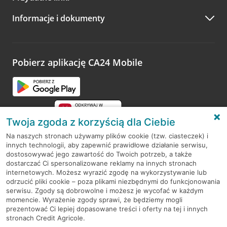
A po wizycie…
Informacje i dokumenty
Zachęcamy do podzielenia się z nami opinią o wizycie.
Wystarczy przejść na stronę
Oceń wizytę
, wyszukać
odwiedzoną placówkę i wypełnić formularz w ramach
platformy Profil Firmy w Google. Dziękujemy za wszystkie
opinie.
Pobierz aplikację CA24 Mobile
Przejdź do pytania
Twoja zgoda z korzyścią dla Ciebie
Na naszych stronach używamy plików cookie (tzw. ciasteczek) i
innych technologii, aby zapewnić prawidłowe działanie serwisu,
RODO
dostosowywać jego zawartość do Twoich potrzeb, a także
dostarczać Ci spersonalizowane reklamy na innych stronach
Regulamin serwisu
internetowych. Możesz wyrazić zgodę na wykorzystywanie lub
odrzucić pliki cookie – poza plikami niezbędnymi do funkcjonowania
Mapa serwisu
serwisu. Zgody są dobrowolne i możesz je wycofać w każdym
momencie. Wyrażenie zgody sprawi, że będziemy mogli
Polityka
Cookies
prezentować Ci lepiej dopasowane treści i oferty na tej i innych
stronach Credit Agricole.