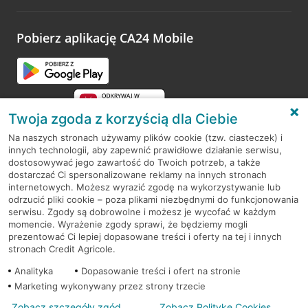
odwiedzoną placówkę i wypełnić formularz w ramach
platformy Profil Firmy w Google. Dziękujemy za wszystkie
opinie.
Pobierz aplikację CA24 Mobile
Przejdź do pytania
Twoja zgoda z korzyścią dla Ciebie
Na naszych stronach używamy plików cookie (tzw. ciasteczek) i
innych technologii, aby zapewnić prawidłowe działanie serwisu,
RODO
dostosowywać jego zawartość do Twoich potrzeb, a także
dostarczać Ci spersonalizowane reklamy na innych stronach
Regulamin serwisu
internetowych. Możesz wyrazić zgodę na wykorzystywanie lub
odrzucić pliki cookie – poza plikami niezbędnymi do funkcjonowania
Mapa serwisu
serwisu. Zgody są dobrowolne i możesz je wycofać w każdym
momencie. Wyrażenie zgody sprawi, że będziemy mogli
Polityka
Cookies
prezentować Ci lepiej dopasowane treści i oferty na tej i innych
stronach Credit Agricole.
Polityka prywatności
Analityka
Dopasowanie treści i ofert na stronie
Marketing wykonywany przez strony trzecie
Zobacz szczegóły zgód
Zobacz Politykę Cookies