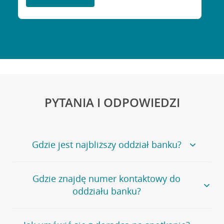
PYTANIA I ODPOWIEDZI
Gdzie jest najbliższy oddział banku?
Jeśli szukasz oddziału naszego banku, zapraszamy na
Gdzie znajdę numer kontaktowy do
stronę
Placówki i bankomaty
, na której znajduje się
oddziału banku?
wygodna wyszukiwarka.
Alternatywnie, możesz skorzystać z pełnej
listy naszych
oddziałów
.
Bank Credit Agricole nie udostępnia ogólnego numeru