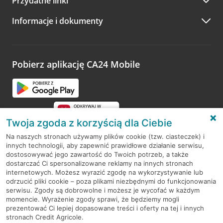
Przydatne linki
A po wizycie…
Informacje i dokumenty
Zachęcamy do podzielenia się z nami opinią o wizycie.
Wystarczy przejść na stronę
Oceń wizytę
, wyszukać
odwiedzoną placówkę i wypełnić formularz w ramach
platformy Profil Firmy w Google. Dziękujemy za wszystkie
opinie.
Pobierz aplikację CA24 Mobile
Przejdź do pytania
Twoja zgoda z korzyścią dla Ciebie
Na naszych stronach używamy plików cookie (tzw. ciasteczek) i
innych technologii, aby zapewnić prawidłowe działanie serwisu,
RODO
dostosowywać jego zawartość do Twoich potrzeb, a także
dostarczać Ci spersonalizowane reklamy na innych stronach
Regulamin serwisu
internetowych. Możesz wyrazić zgodę na wykorzystywanie lub
odrzucić pliki cookie – poza plikami niezbędnymi do funkcjonowania
Mapa serwisu
serwisu. Zgody są dobrowolne i możesz je wycofać w każdym
momencie. Wyrażenie zgody sprawi, że będziemy mogli
Polityka
Cookies
prezentować Ci lepiej dopasowane treści i oferty na tej i innych
stronach Credit Agricole.