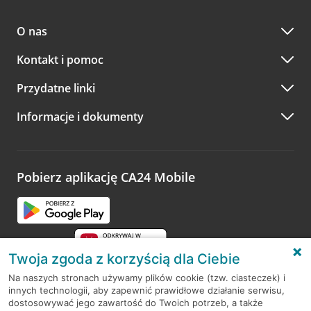
przez
formularz kontaktowy na mapie
–
wybierz
Serdecznie zapraszamy do naszych oddziałów. Polecamy
placówkę na mapie
i kliknij w przycisk Umów się z
skorzystanie z możliwości wcześniejszego
umówienia się z
doradcą. Po wypełnieniu formularza poczekaj na kontakt
O nas
doradcą w placówce bankowej
.
doradcy potwierdzający wizytę lub propozycję spotkania
w innym terminie.
Przejdź do pytania
Kontakt i pomoc
telefonicznie przez Infolinię CA24
Przydatne linki
A po wizycie…
Informacje i dokumenty
Zachęcamy do podzielenia się z nami opinią o wizycie.
Wystarczy przejść na stronę
Oceń wizytę
, wyszukać
odwiedzoną placówkę i wypełnić formularz w ramach
platformy Profil Firmy w Google. Dziękujemy za wszystkie
opinie.
Pobierz aplikację CA24 Mobile
Przejdź do pytania
Twoja zgoda z korzyścią dla Ciebie
Na naszych stronach używamy plików cookie (tzw. ciasteczek) i
innych technologii, aby zapewnić prawidłowe działanie serwisu,
RODO
dostosowywać jego zawartość do Twoich potrzeb, a także