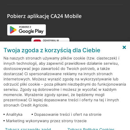
odwiedzoną placówkę i wypełnić formularz w ramach
platformy Profil Firmy w Google. Dziękujemy za wszystkie
opinie.
Pobierz aplikację CA24 Mobile
Przejdź do pytania
Twoja zgoda z korzyścią dla Ciebie
Na naszych stronach używamy plików cookie (tzw. ciasteczek) i
innych technologii, aby zapewnić prawidłowe działanie serwisu,
RODO
dostosowywać jego zawartość do Twoich potrzeb, a także
dostarczać Ci spersonalizowane reklamy na innych stronach
Regulamin serwisu
internetowych. Możesz wyrazić zgodę na wykorzystywanie lub
odrzucić pliki cookie – poza plikami niezbędnymi do funkcjonowania
Mapa serwisu
serwisu. Zgody są dobrowolne i możesz je wycofać w każdym
momencie. Wyrażenie zgody sprawi, że będziemy mogli
Polityka
Cookies
prezentować Ci lepiej dopasowane treści i oferty na tej i innych
stronach Credit Agricole.
Polityka prywatności
Analityka
Dopasowanie treści i ofert na stronie
Marketing wykonywany przez strony trzecie
Zobacz szczegóły zgód
Zobacz Politykę Cookies