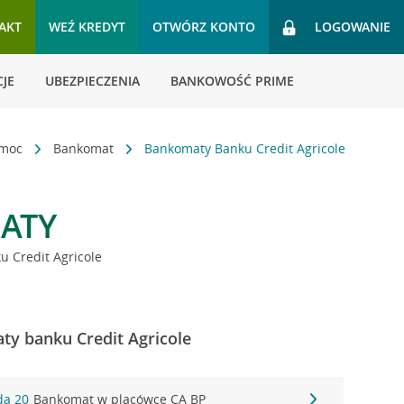
AKT
WEŹ KREDYT
OTWÓRZ KONTO
LOGOWANIE
JE
UBEZPIECZENIA
BANKOWOŚĆ PRIME
omoc
Bankomat
Bankomaty Banku Credit Agricole
ATY
 Credit Agricole
ty banku Credit Agricole
da 20
Bankomat w placówce CA BP