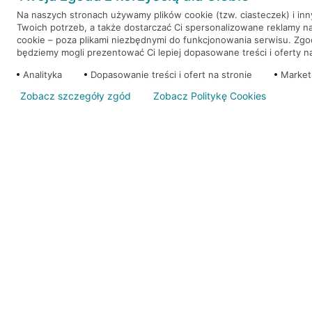
Na naszych stronach używamy plików cookie (tzw. ciasteczek) i in
Twoich potrzeb, a także dostarczać Ci spersonalizowane reklamy n
WEŹ KREDYT
NOTA PRAWNA
cookie – poza plikami niezbędnymi do funkcjonowania serwisu. Zg
będziemy mogli prezentować Ci lepiej dopasowane treści i oferty na 
Analityka
Dopasowanie treści i ofert na stronie
Market
Zobacz szczegóły zgód
Zobacz Politykę Cookies