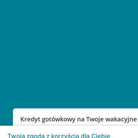
Kredyt gotówkowy na Twoje wakacyjne
Weź kredyt na to co ważne. Twoje marzenia nie mu
Twoja zgoda z korzyścią dla Ciebie
RRSO: 9,6%