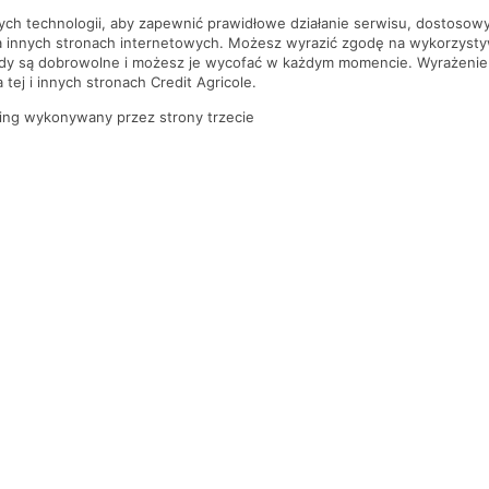
nych technologii, aby zapewnić prawidłowe działanie serwisu, dostoso
a innych stronach internetowych. Możesz wyrazić zgodę na wykorzystywa
ody są dobrowolne i możesz je wycofać w każdym momencie. Wyrażenie
tej i innych stronach Credit Agricole.
ing wykonywany przez strony trzecie
PYTANIA I ODPOWIEDZI