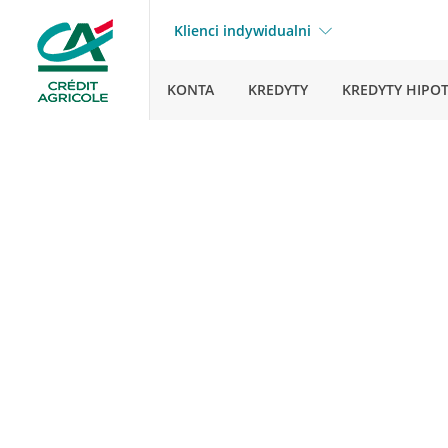
Klienci indywidualni
KONTA
KREDYTY
KREDYTY HIPO