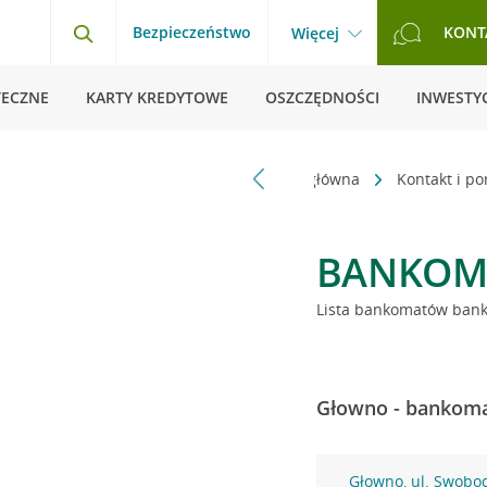
Bezpieczeństwo
KONT
Więcej
TECZNE
KARTY KREDYTOWE
OSZCZĘDNOŚCI
INWESTYC
Strona główna
Kontakt i p
BANKOM
Lista bankomatów banku
Głowno - bankoma
Głowno, ul. Swobo