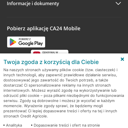
Informacje i dokumenty
Zachęcamy do podzielenia się z nami opinią o wizycie.
Wystarczy przejść na stronę
Oceń wizytę
, wyszukać
odwiedzoną placówkę i wypełnić formularz w ramach
platformy Profil Firmy w Google. Dziękujemy za wszystkie
opinie.
Pobierz aplikację CA24 Mobile
Przejdź do pytania
Twoja zgoda z korzyścią dla Ciebie
Na naszych stronach używamy plików cookie (tzw. ciasteczek) i
innych technologii, aby zapewnić prawidłowe działanie serwisu,
RODO
dostosowywać jego zawartość do Twoich potrzeb, a także
dostarczać Ci spersonalizowane reklamy na innych stronach
Regulamin serwisu
internetowych. Możesz wyrazić zgodę na wykorzystywanie lub
odrzucić pliki cookie – poza plikami niezbędnymi do funkcjonowania
Mapa serwisu
serwisu. Zgody są dobrowolne i możesz je wycofać w każdym
momencie. Wyrażenie zgody sprawi, że będziemy mogli
Polityka
Cookies
prezentować Ci lepiej dopasowane treści i oferty na tej i innych
stronach Credit Agricole.
Polityka prywatności
Analityka
Dopasowanie treści i ofert na stronie