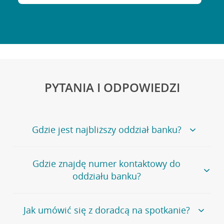
PYTANIA I ODPOWIEDZI
Gdzie jest najbliższy oddział banku?
Jeśli szukasz oddziału naszego banku, zapraszamy na
Gdzie znajdę numer kontaktowy do
stronę
Placówki i bankomaty
, na której znajduje się
oddziału banku?
wygodna wyszukiwarka.
Alternatywnie, możesz skorzystać z pełnej
listy naszych
oddziałów
.
Bank Credit Agricole nie udostępnia ogólnego numeru
Jak umówić się z doradcą na spotkanie?
telefonu do placówki bankowej.
Przejdź do pytania