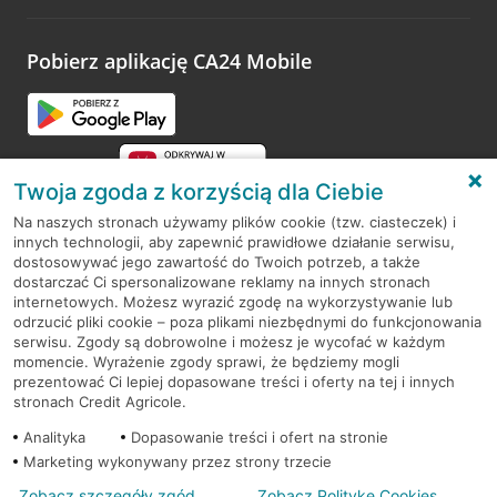
odwiedzoną placówkę i wypełnić formularz w ramach
platformy Profil Firmy w Google. Dziękujemy za wszystkie
opinie.
Pobierz aplikację CA24 Mobile
Przejdź do pytania
Twoja zgoda z korzyścią dla Ciebie
Na naszych stronach używamy plików cookie (tzw. ciasteczek) i
innych technologii, aby zapewnić prawidłowe działanie serwisu,
RODO
dostosowywać jego zawartość do Twoich potrzeb, a także
dostarczać Ci spersonalizowane reklamy na innych stronach
Regulamin serwisu
internetowych. Możesz wyrazić zgodę na wykorzystywanie lub
odrzucić pliki cookie – poza plikami niezbędnymi do funkcjonowania
Mapa serwisu
serwisu. Zgody są dobrowolne i możesz je wycofać w każdym
momencie. Wyrażenie zgody sprawi, że będziemy mogli
Polityka
Cookies
prezentować Ci lepiej dopasowane treści i oferty na tej i innych
stronach Credit Agricole.
Polityka prywatności
Analityka
Dopasowanie treści i ofert na stronie
Marketing wykonywany przez strony trzecie
Zobacz szczegóły zgód
Zobacz Politykę Cookies