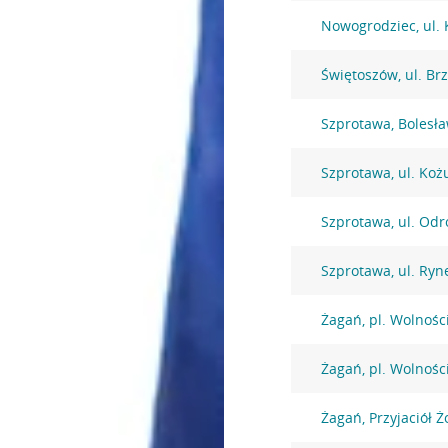
Nowogrodziec, ul. 
Świętoszów, ul. Br
Szprotawa, Bolesł
Szprotawa, ul. Ko
Szprotawa, ul. Odr
Szprotawa, ul. Ryn
Żagań, pl. Wolnośc
Żagań, pl. Wolnośc
Żagań, Przyjaciół Ż