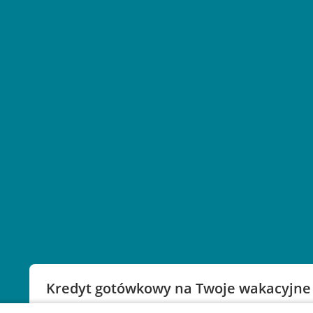
Kredyt gotówkowy na Twoje wakacyjne
Weź kredyt na to co ważne. Twoje marzenia nie mu