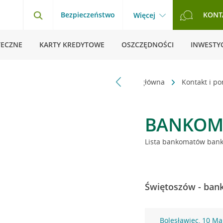
Bezpieczeństwo
KONT
Więcej
TECZNE
KARTY KREDYTOWE
OSZCZĘDNOŚCI
INWESTYC
Strona główna
Kontakt i p
BANKOM
Lista bankomatów banku
Świętoszów - bank
Bolesławiec, 10 Ma