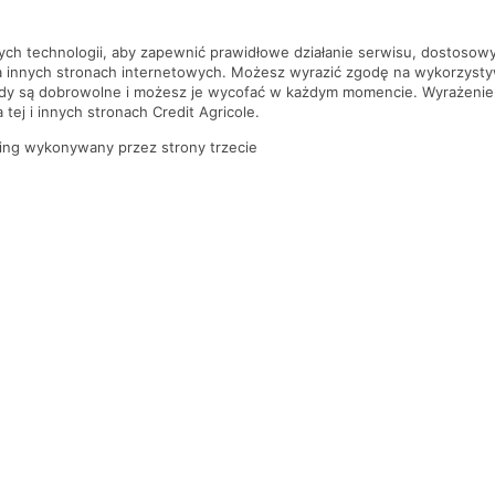
nych technologii, aby zapewnić prawidłowe działanie serwisu, dostoso
a innych stronach internetowych. Możesz wyrazić zgodę na wykorzystywa
ody są dobrowolne i możesz je wycofać w każdym momencie. Wyrażenie
tej i innych stronach Credit Agricole.
ing wykonywany przez strony trzecie
PYTANIA I ODPOWIEDZI