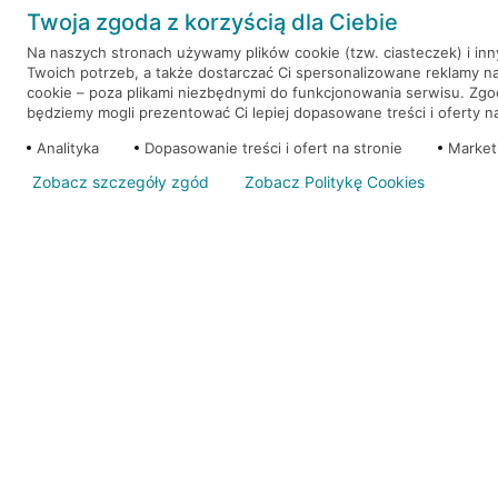
Twoja zgoda z korzyścią dla Ciebie
RRSO: 9,6%
Na naszych stronach używamy plików cookie (tzw. ciasteczek) i in
Twoich potrzeb, a także dostarczać Ci spersonalizowane reklamy n
WEŹ KREDYT
NOTA PRAWNA
cookie – poza plikami niezbędnymi do funkcjonowania serwisu. Zg
będziemy mogli prezentować Ci lepiej dopasowane treści i oferty na 
Analityka
Dopasowanie treści i ofert na stronie
Market
Zobacz szczegóły zgód
Zobacz Politykę Cookies