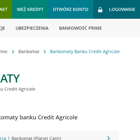
AKT
WEŹ KREDYT
OTWÓRZ KONTO
LOGOWANIE
JE
UBEZPIECZENIA
BANKOWOŚĆ PRIME
omoc
Bankomat
Bankomaty Banku Credit Agricole
ATY
 Credit Agricole
omaty banku Credit Agricole
rca 1
Bankomat (Planet Cash)