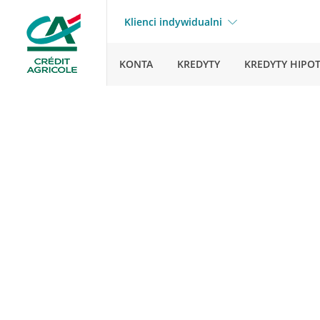
Klienci indywidualni
KONTA
KREDYTY
KREDYTY HIPO