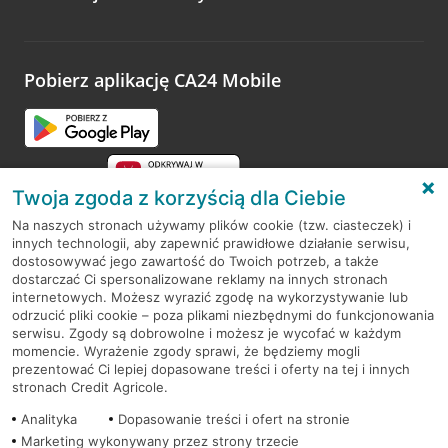
Wystarczy przejść na stronę
Oceń wizytę
, wyszukać
odwiedzoną placówkę i wypełnić formularz w ramach
platformy Profil Firmy w Google. Dziękujemy za wszystkie
opinie.
Pobierz aplikację CA24 Mobile
Przejdź do pytania
Twoja zgoda z korzyścią dla Ciebie
Na naszych stronach używamy plików cookie (tzw. ciasteczek) i
innych technologii, aby zapewnić prawidłowe działanie serwisu,
RODO
dostosowywać jego zawartość do Twoich potrzeb, a także
dostarczać Ci spersonalizowane reklamy na innych stronach
Regulamin serwisu
internetowych. Możesz wyrazić zgodę na wykorzystywanie lub
odrzucić pliki cookie – poza plikami niezbędnymi do funkcjonowania
Mapa serwisu
serwisu. Zgody są dobrowolne i możesz je wycofać w każdym
momencie. Wyrażenie zgody sprawi, że będziemy mogli
Polityka
Cookies
prezentować Ci lepiej dopasowane treści i oferty na tej i innych
stronach Credit Agricole.
Polityka prywatności
Analityka
Dopasowanie treści i ofert na stronie
Marketing wykonywany przez strony trzecie