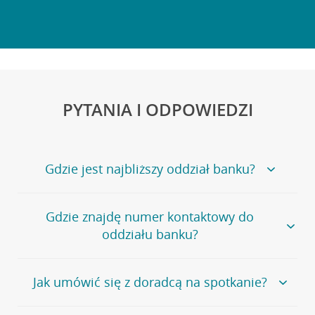
PYTANIA I ODPOWIEDZI
Gdzie jest najbliższy oddział banku?
Jeśli szukasz oddziału naszego banku, zapraszamy na
Gdzie znajdę numer kontaktowy do
stronę
Placówki i bankomaty
, na której znajduje się
oddziału banku?
wygodna wyszukiwarka.
Alternatywnie, możesz skorzystać z pełnej
listy naszych
oddziałów
.
Bank Credit Agricole nie udostępnia ogólnego numeru
Jak umówić się z doradcą na spotkanie?
telefonu do placówki bankowej.
Przejdź do pytania
Polecamy skorzystanie z możliwości wcześniejszego