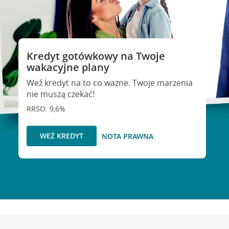
Kredyt gotówkowy na Twoje
wakacyjne plany
Weź kredyt na to co ważne. Twoje marzenia
nie muszą czekać!
RRSO: 9,6%
WEŹ KREDYT
NOTA PRAWNA