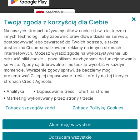
Twoja zgoda z korzyścią dla Ciebie
Na naszych stronach używamy plików cookie (tzw. ciasteczek) i
innych technologii, aby zapewnić prawidłowe działanie serwisu,
RODO
dostosowywać jego zawartość do Twoich potrzeb, a także
dostarczać Ci spersonalizowane reklamy na innych stronach
Regulamin serwisu
internetowych. Możesz wyrazić zgodę na wykorzystywanie lub
odrzucić pliki cookie – poza plikami niezbędnymi do funkcjonowania
Mapa serwisu
serwisu. Zgody są dobrowolne i możesz je wycofać w każdym
momencie. Wyrażenie zgody sprawi, że będziemy mogli
Polityka
Cookies
prezentować Ci lepiej dopasowane treści i oferty na tej i innych
stronach Credit Agricole.
Polityka prywatności
Analityka
Dopasowanie treści i ofert na stronie
Marketing wykonywany przez strony trzecie
Zobacz szczegóły zgód
Zobacz Politykę Cookies
© 2026 Credit Agricole Bank Polska S.A. Wszelkie prawa zastrzeżone
Akceptuję wszystkie
Odrzucam wszystkie