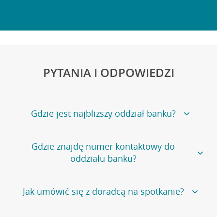
PYTANIA I ODPOWIEDZI
Gdzie jest najbliższy oddział banku?
Jeśli szukasz oddziału naszego banku, zapraszamy na
Gdzie znajdę numer kontaktowy do
stronę
Placówki i bankomaty
, na której znajduje się
oddziału banku?
wygodna wyszukiwarka.
Alternatywnie, możesz skorzystać z pełnej
listy naszych
oddziałów
.
Bank Credit Agricole nie udostępnia ogólnego numeru
Jak umówić się z doradcą na spotkanie?
telefonu do placówki bankowej.
Przejdź do pytania
Polecamy skorzystanie z możliwości wcześniejszego