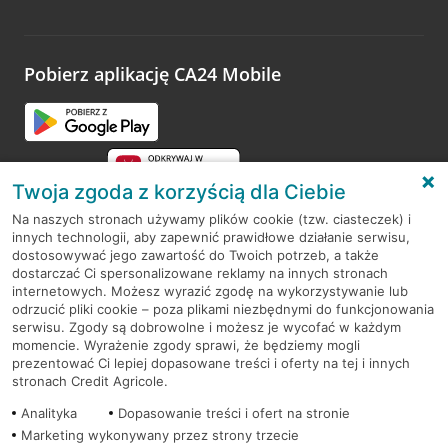
Wystarczy przejść na stronę
Oceń wizytę
, wyszukać
odwiedzoną placówkę i wypełnić formularz w ramach
platformy Profil Firmy w Google. Dziękujemy za wszystkie
opinie.
Pobierz aplikację CA24 Mobile
Przejdź do pytania
Twoja zgoda z korzyścią dla Ciebie
Na naszych stronach używamy plików cookie (tzw. ciasteczek) i
innych technologii, aby zapewnić prawidłowe działanie serwisu,
RODO
dostosowywać jego zawartość do Twoich potrzeb, a także
dostarczać Ci spersonalizowane reklamy na innych stronach
Regulamin serwisu
internetowych. Możesz wyrazić zgodę na wykorzystywanie lub
odrzucić pliki cookie – poza plikami niezbędnymi do funkcjonowania
Mapa serwisu
serwisu. Zgody są dobrowolne i możesz je wycofać w każdym
momencie. Wyrażenie zgody sprawi, że będziemy mogli
Polityka
Cookies
prezentować Ci lepiej dopasowane treści i oferty na tej i innych
stronach Credit Agricole.
Polityka prywatności
Analityka
Dopasowanie treści i ofert na stronie
Marketing wykonywany przez strony trzecie