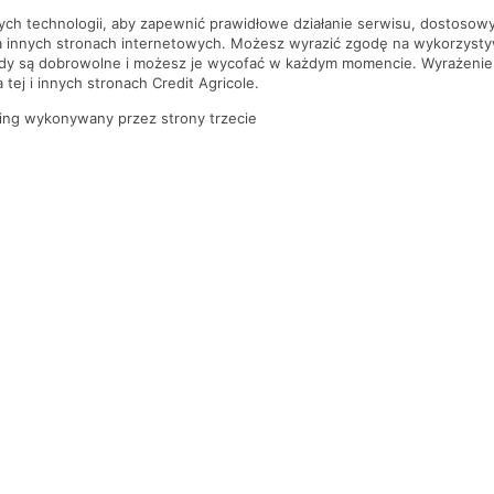
nych technologii, aby zapewnić prawidłowe działanie serwisu, dostoso
a innych stronach internetowych. Możesz wyrazić zgodę na wykorzystywa
ody są dobrowolne i możesz je wycofać w każdym momencie. Wyrażenie
tej i innych stronach Credit Agricole.
ing wykonywany przez strony trzecie
PYTANIA I ODPOWIEDZI