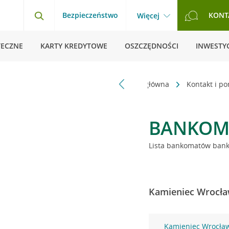
Bezpieczeństwo
KONT
Więcej
TECZNE
KARTY KREDYTOWE
OSZCZĘDNOŚCI
INWESTYC
Strona główna
Kontakt i p
BANKOM
Lista bankomatów banku
Kamieniec Wrocław
Kamieniec Wrocław