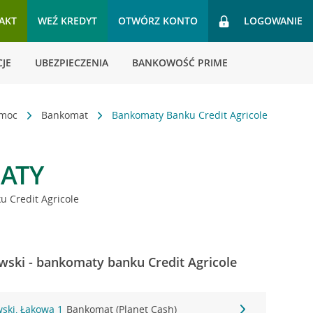
AKT
WEŹ KREDYT
OTWÓRZ KONTO
LOGOWANIE
JE
UBEZPIECZENIA
BANKOWOŚĆ PRIME
omoc
Bankomat
Bankomaty Banku Credit Agricole
ATY
 Credit Agricole
ski - bankomaty banku Credit Agricole
ski, Łąkowa 1
Bankomat (Planet Cash)