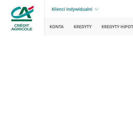
Klienci indywidualni
KONTA
KREDYTY
KREDYTY HIPO