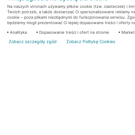
Na naszych stronach używamy plików cookie (tzw. ciasteczek) i in
Twoich potrzeb, a także dostarczać Ci spersonalizowane reklamy n
WEŹ KREDYT
NOTA PRAWNA
cookie – poza plikami niezbędnymi do funkcjonowania serwisu. Zg
będziemy mogli prezentować Ci lepiej dopasowane treści i oferty na 
Analityka
Dopasowanie treści i ofert na stronie
Market
Zobacz szczegóły zgód
Zobacz Politykę Cookies