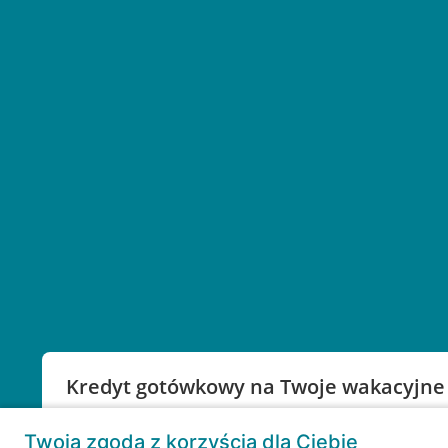
Kredyt gotówkowy na Twoje wakacyjne
Weź kredyt na to co ważne. Twoje marzenia nie mu
Twoja zgoda z korzyścią dla Ciebie
RRSO: 9,6%