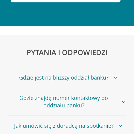
PYTANIA I ODPOWIEDZI
Gdzie jest najbliższy oddział banku?
Jeśli szukasz oddziału naszego banku, zapraszamy na
Gdzie znajdę numer kontaktowy do
stronę
Placówki i bankomaty
, na której znajduje się
oddziału banku?
wygodna wyszukiwarka.
Alternatywnie, możesz skorzystać z pełnej
listy naszych
oddziałów
.
Bank Credit Agricole nie udostępnia ogólnego numeru
Jak umówić się z doradcą na spotkanie?
telefonu do placówki bankowej.
Przejdź do pytania