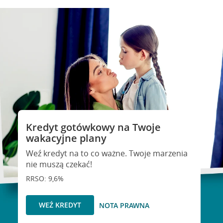
Kredyt gotówkowy na Twoje
wakacyjne plany
Weź kredyt na to co ważne. Twoje marzenia
nie muszą czekać!
RRSO: 9,6%
WEŹ KREDYT
NOTA PRAWNA