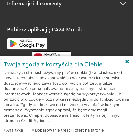
Informacje i dokumenty
Zachęcamy do podzielenia się z nami opinią o wizycie.
Wystarczy przejść na stronę
Oceń wizytę
, wyszukać
odwiedzoną placówkę i wypełnić formularz w ramach
platformy Profil Firmy w Google. Dziękujemy za wszystkie
opinie.
Pobierz aplikację CA24 Mobile
Przejdź do pytania
Twoja zgoda z korzyścią dla Ciebie
Na naszych stronach używamy plików cookie (tzw. ciasteczek) i
innych technologii, aby zapewnić prawidłowe działanie serwisu,
RODO
dostosowywać jego zawartość do Twoich potrzeb, a także
dostarczać Ci spersonalizowane reklamy na innych stronach
Regulamin serwisu
internetowych. Możesz wyrazić zgodę na wykorzystywanie lub
odrzucić pliki cookie – poza plikami niezbędnymi do funkcjonowania
Mapa serwisu
serwisu. Zgody są dobrowolne i możesz je wycofać w każdym
momencie. Wyrażenie zgody sprawi, że będziemy mogli
Polityka
Cookies
prezentować Ci lepiej dopasowane treści i oferty na tej i innych
stronach Credit Agricole.
Polityka prywatności
Analityka
Dopasowanie treści i ofert na stronie