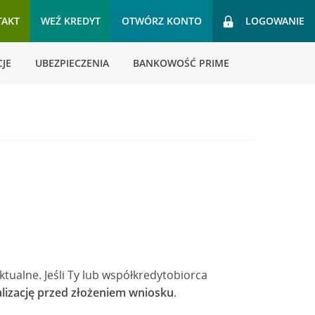
TAKT
WEŹ KREDYT
OTWÓRZ KONTO
LOGOWANIE
JE
UBEZPIECZENIA
BANKOWOŚĆ PRIME
ualne. Jeśli Ty lub współkredytobiorca
alizację przed złożeniem wniosku
.