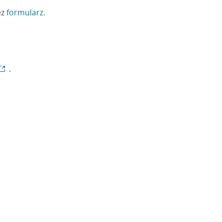
ez
formularz
.
.