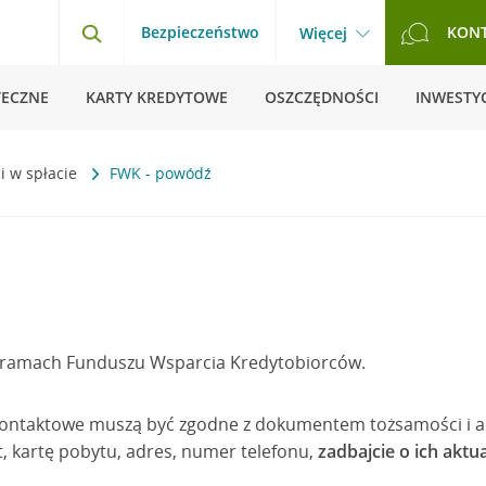
Bezpieczeństwo
KON
Więcej
TECZNE
KARTY KREDYTOWE
OSZCZĘDNOŚCI
INWESTYC
ci w spłacie
FWK - powódź
 ramach Funduszu Wsparcia Kredytobiorców.
ontaktowe muszą być zgodne z dokumentem tożsamości i akt
t, kartę pobytu, adres, numer telefonu,
zadbajcie o ich aktu