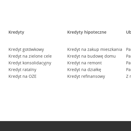
Kredyty
Kredyty hipoteczne
Ub
Kredyt gotówkowy
Kredyt na zakup mieszkania
Pa
Kredyt na zielone cele
Kredyt na budowę domu
Pa
Kredyt konsolidacyjny
Kredyt na remont
Pa
Kredyt ratalny
Kredyt na działkę
Pa
Kredyt na OZE
Kredyt refinansowy
Z 