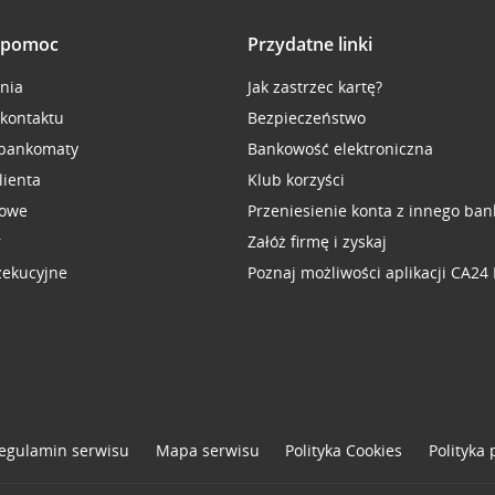
i pomoc
Przydatne linki
inia
Jak zastrzec kartę?
 kontaktu
Bezpieczeństwo
 bankomaty
Bankowość elektroniczna
lienta
Klub korzyści
sowe
Przeniesienie konta z innego ban
r
Załóż firmę i zyskaj
zekucyjne
Poznaj możliwości aplikacji CA24
egulamin serwisu
Mapa serwisu
Polityka
Cookies
Polityka