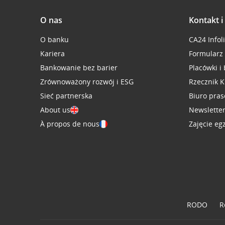
O nas
Kontakt 
O banku
CA24 Infol
Kariera
Formularz
Bankowanie bez barier
Placówki i
Zrównoważony rozwój i ESG
Rzecznik K
Sieć partnerska
Biuro pra
About us
Newslette
À propos de nous
Zajęcie eg
RODO
R