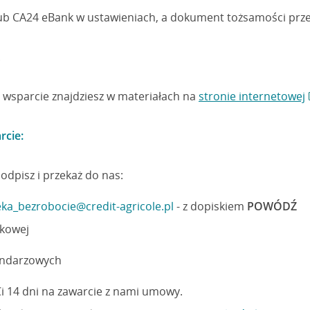
lub CA24 eBank w ustawieniach, a dokument tożsamości prz
.
 wsparcie znajdziesz w materiałach na
stronie internetowej
rcie:
podpisz i przekaż do nas:
ka_bezrobocie@credit-agricole.pl
- z dopiskiem
POWÓDŹ
nkowej
endarzowych
i 14 dni na zawarcie z nami umowy.