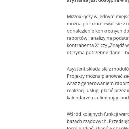
asystenta jest dostępna w a
Mizzox łączy w jednym miejsc
można porozumiewać się z ni
odnalezienie konkretnych d
raportów i analizy na podst
kontrahenta X” czy „Znajdź w
otrzyma potrzebne dane – be
Asystent składa się z modułó
Projekty można planować zad
wraz z generowaniem raportó
realizacji usług, płacić prz
kalendarzem, eliminując pod
Wśród kolejnych funkcji war
bazach rządowych. Przedsię
formie zdjęć, skanów czy plik