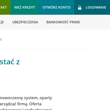
TAKT
WEŹ KREDYT
OTWÓRZ KONTO
LOGOWANIE
JE
UBEZPIECZENIA
BANKOWOŚĆ PRIME
AI
stać z
o nowoczesny system, oparty
arządzać firmą. Oferta