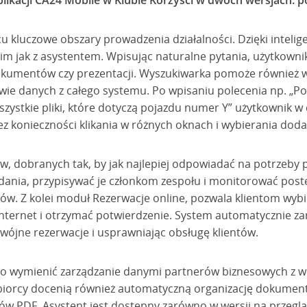
plikacji CA24 Mobile w Klubie Korzyści w dwóch wersjach:
u kluczowe obszary prowadzenia działalności. Dzięki intelig
m jak z asystentem. Wpisując naturalne pytania, użytkowni
okumentów czy prezentacji. Wyszukiwarka pomoże również 
awie danych z całego systemu. Po wpisaniu polecenia np. „
szystkie pliki, które dotyczą pojazdu numer Y” użytkownik w 
z konieczności klikania w różnych oknach i wybierania doda
w, dobranych tak, by jak najlepiej odpowiadać na potrzeby 
ania, przypisywać je członkom zespołu i monitorować post
w. Z kolei moduł Rezerwacje online, pozwala klientom wybi
ez internet i otrzymać potwierdzenie. System automatycznie z
wójne rezerwacje i usprawniając obsługę klientów.
to wymienić zarządzanie danymi partnerów biznesowych z we
biorcy docenią również automatyczną organizację dokume
ów PDF. Asystent jest dostępny zarówno w wersji na przegląda