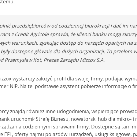
ystemu.
olnić przedsiębiorców od codziennej biurokracji i dać im nar
aca z Credit Agricole sprawia, że klienci banku mogą skorz
ych warunkach, zyskując dostęp do narzędzi opartych na szt
 były dostępne głównie dla dużych organizacji. To przełom
wi Przemysław Kot, Prezes Zarządu Mizzox S.A.
izzox wystarczy założyć profil dla swojej firmy, podając wy
umer NIP. Na tej podstawie asystent pobierze informacje o f
orcy znajdą również inne udogodnienia, wspierające prowadz
ank uruchomił Strefę Biznesu, nowatorski hub dla mikro- i
rządzania codziennymi sprawami firmy. Dostępne są tam m.
e EFL, oferty najmu pojazdów i urządzeń, usługi księgowe, p