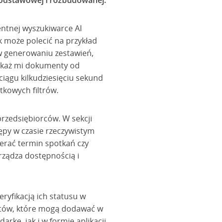
 podstawowej i rozbudowanej.
entnej wyszukiwarce AI
k może polecić na przykład
w generowaniu zestawień,
Pokaż mi dokumenty od
ciągu kilkudziesięciu sekund
tkowych filtrów.
przedsiębiorców. W sekcji
ępy w czasie rzeczywistym
erać termin spotkań czy
arządza dostępnością i
ryfikacją ich statusu w
ntów, które mogą dodawać w
rkę, jak i w formie aplikacji