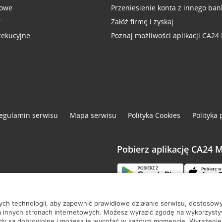
sowe
Przeniesienie konta z innego ban
r
Załóż firmę i zyskaj
zekucyjne
Poznaj możliwości aplikacji CA24
egulamin serwisu
Mapa serwisu
Polityka
Cookies
Polityka
Pobierz aplikację CA24 
one
nych technologii, aby zapewnić prawidłowe działanie serwisu, dostoso
a innych stronach internetowych. Możesz wyrazić zgodę na wykorzystywa
ody są dobrowolne i możesz je wycofać w każdym momencie. Wyrażenie