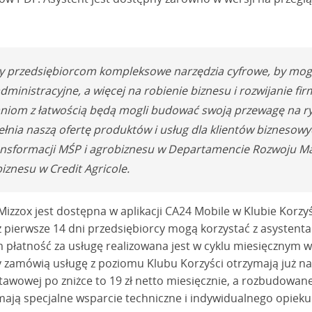
y przedsiębiorcom kompleksowe narzędzia cyfrowe, by mogl
ministracyjne, a więcej na robienie biznesu i rozwijanie firm
iom z łatwością będą mogli budować swoją przewagę na ry
łnia naszą ofertę produktów i usług dla klientów bizneso
ansformacji MŚP i agrobiznesu w Departamencie Rozwoju Ma
iznesu w Credit Agricole.
izzox jest dostępna w aplikacji CA24 Mobile w Klubie Korzy
pierwsze 14 dni przedsiębiorcy mogą korzystać z asystent
 płatność za usługę realizowana jest w cyklu miesięcznym 
rzy zamówią usługę z poziomu Klubu Korzyści otrzymają już n
tawowej po zniżce to 19 zł netto miesięcznie, a rozbudowanej
mają specjalne wsparcie techniczne i indywidualnego opieku