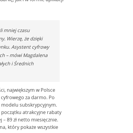
i mniej czasu
y. Wierzę, że dzięki
nku. Asystent cyfrowy
wych – mówi Magdalena
łych i Średnich
ści, największym w Polsce
a cyfrowego za darmo. Po
w modelu subskrypcyjnym.
a początku atrakcyjne rabaty
 – 89 zł netto miesięcznie.
na, który pokaże wszystkie