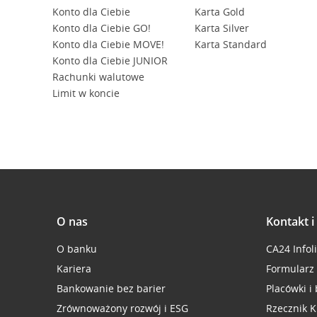
Konto dla Ciebie
Karta Gold
Konto dla Ciebie GO!
Karta Silver
Konto dla Ciebie MOVE!
Karta Standard
Konto dla Ciebie JUNIOR
Rachunki walutowe
Limit w koncie
O nas
Kontakt 
O banku
CA24 Infol
Kariera
Formularz
Bankowanie bez barier
Placówki i
Zrównoważony rozwój i ESG
Rzecznik K