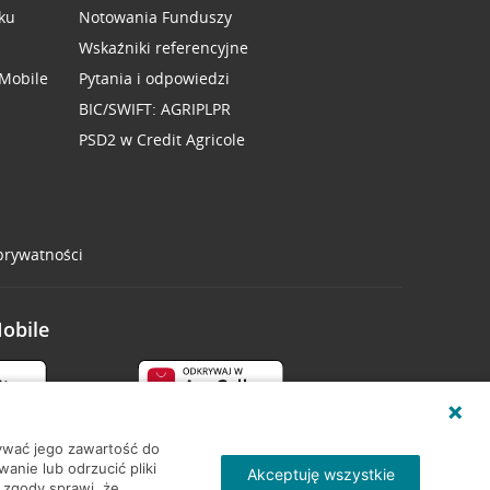
ku
Notowania Funduszy
Wskaźniki referencyjne
 Mobile
Pytania i odpowiedzi
BIC/SWIFT: AGRIPLPR
PSD2 w Credit Agricole
 prywatności
Mobile
wywać jego zawartość do
nie lub odrzucić pliki
Akceptuję wszystkie
 zgody sprawi, że