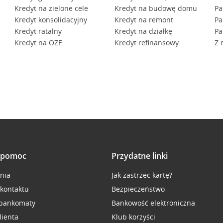
Kredyt na zielone cele
Kredyt na budowę domu
Pa
Kredyt konsolidacyjny
Kredyt na remont
Pa
Kredyt ratalny
Kredyt na działkę
Pa
Kredyt na OZE
Kredyt refinansowy
Z 
i pomoc
Przydatne linki
inia
Jak zastrzec kartę?
 kontaktu
Bezpieczeństwo
 bankomaty
Bankowość elektroniczna
lienta
Klub korzyści