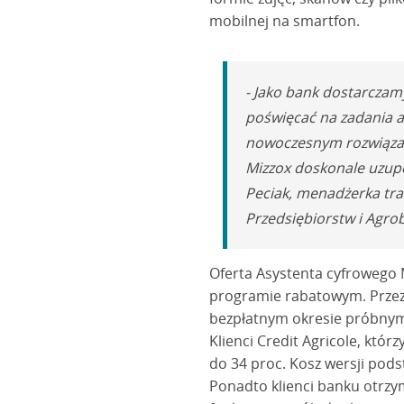
mobilnej na smartfon.
- Jako bank dostarczam
poświęcać na zadania ad
nowoczesnym rozwiązan
Mizzox doskonale uzupe
Peciak, menadżerka tr
Przedsiębiorstw i Agrob
Oferta Asystenta cyfrowego M
programie rabatowym. Przez 
bezpłatnym okresie próbnym
Klienci Credit Agricole, któ
do 34 proc. Kosz wersji pods
Ponadto klienci banku otrzy