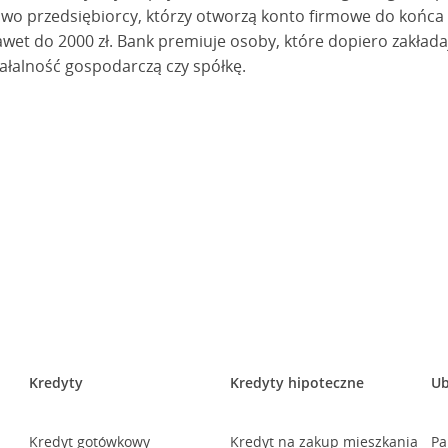
owo przedsiębiorcy, którzy otworzą konto firmowe do końca
et do 2000 zł. Bank premiuje osoby, które dopiero zakładają f
łalność gospodarczą czy spółkę.
Kredyty
Kredyty hipoteczne
Ub
Kredyt gotówkowy
Kredyt na zakup mieszkania
Pa