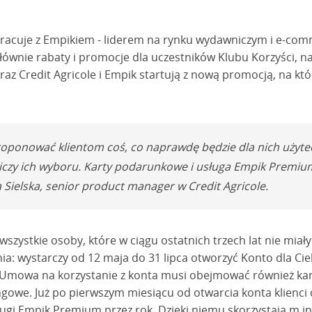
łpracuje z Empikiem - liderem na rynku wydawniczym i e-co
ównie rabaty i promocje dla uczestników Klubu Korzyści, 
raz Credit Agricole i Empik startują z nową promocją, na któ
roponować klientom coś, co naprawdę będzie dla nich użytec
iczy ich wyboru. Karty podarunkowe i usługa Empik Premium
a Sielska, senior product manager w Credit Agricole.
szystkie osoby, które w ciągu ostatnich trzech lat nie miały
ia: wystarczy od 12 maja do 31 lipca otworzyć Konto dla Cie
. Umowa na korzystanie z konta musi obejmować również kar
gowe. Już po pierwszym miesiącu od otwarcia konta klienci o
ługi Empik Premium przez rok. Dzięki niemu skorzystają m.i