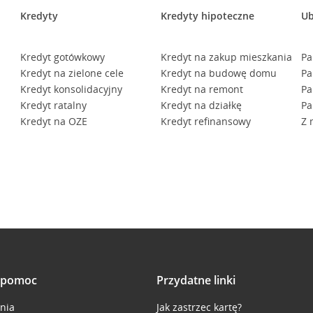
Kredyty
Kredyty hipoteczne
Ub
Kredyt gotówkowy
Kredyt na zakup mieszkania
Pa
Kredyt na zielone cele
Kredyt na budowę domu
Pa
Kredyt konsolidacyjny
Kredyt na remont
Pa
Kredyt ratalny
Kredyt na działkę
Pa
Kredyt na OZE
Kredyt refinansowy
Z 
i pomoc
Przydatne linki
inia
Jak zastrzec kartę?