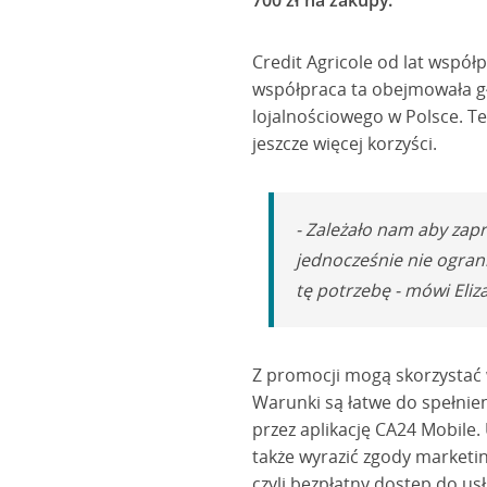
700 zł na zakupy.
Credit Agricole od lat wspó
współpraca ta obejmowała gł
lojalnościowego w Polsce. Te
jeszcze więcej korzyści.
- Zależało nam aby zap
jednocześnie nie ogran
tę potrzebę - mówi Eliz
Z promocji mogą skorzystać w
Warunki są łatwe do spełnien
przez aplikację CA24 Mobile
także wyrazić zgody marketin
czyli bezpłatny dostęp do us