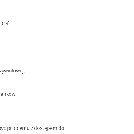
tora)
żywiołowej,
 banków.
ż być problemu z dostępem do