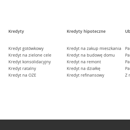
Kredyty
Kredyty hipoteczne
Ub
Kredyt gotówkowy
Kredyt na zakup mieszkania
Pa
Kredyt na zielone cele
Kredyt na budowę domu
Pa
Kredyt konsolidacyjny
Kredyt na remont
Pa
Kredyt ratalny
Kredyt na działkę
Pa
Kredyt na OZE
Kredyt refinansowy
Z 