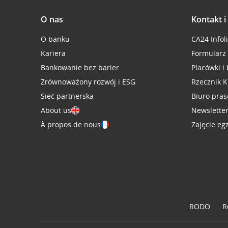
O nas
Kontakt 
O banku
CA24 Infol
Kariera
Formularz
Bankowanie bez barier
Placówki i
Zrównoważony rozwój i ESG
Rzecznik K
Sieć partnerska
Biuro pra
About us
Newslette
À propos de nous
Zajęcie eg
RODO
R