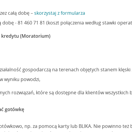
rzez całą dobę –
skorzystaj z formularza
łą dobę - 81 460 71 81 (koszt połączenia według stawki opera
y kredytu (Moratorium)
ziałalność gospodarczą na terenach objętych stanem klęski 
w wyniku powodzi,
lnych rozwiązań, które są dostępne dla klientów wszystkich
ać gotówkę
gotówkowo, np. za pomocą karty lub BLIKA. Nie powinno te