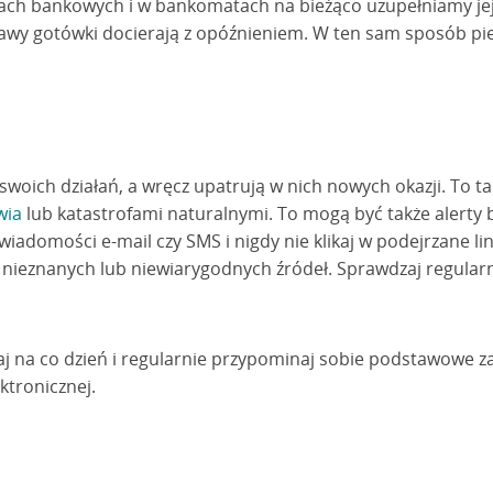
ach bankowych i w bankomatach na bieżąco uzupełniamy jej
tawy gotówki docierają z opóźnieniem. W ten sam sposób pi
 swoich działań, a wręcz upatrują w nich nowych okazji. To t
wia
lub katastrofami naturalnymi. To mogą być także alerty
adomości e-mail czy SMS i nigdy nie klikaj w podejrzane linki
z nieznanych lub niewiarygodnych źródeł. Sprawdzaj regula
aj na co dzień i regularnie przypominaj sobie podstawowe z
ktronicznej.