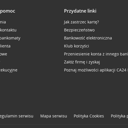
i pomoc
Przydatne linki
inia
Jak zastrzec kartę?
 kontaktu
Bezpieczeństwo
 bankomaty
Bankowość elektroniczna
lienta
Klub korzyści
sowe
Przeniesienie konta z innego ban
r
Załóż firmę i zyskaj
zekucyjne
Poznaj możliwości aplikacji CA24
egulamin serwisu
Mapa serwisu
Polityka
Cookies
Polityka