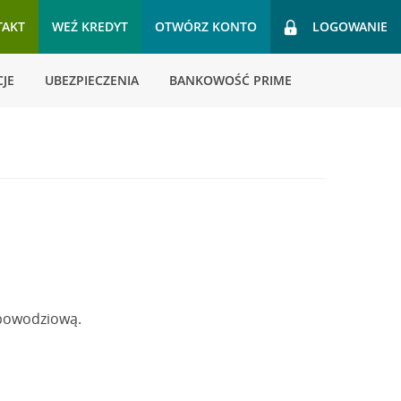
TAKT
WEŹ KREDYT
OTWÓRZ KONTO
LOGOWANIE
JE
UBEZPIECZENIA
BANKOWOŚĆ PRIME
 powodziową.