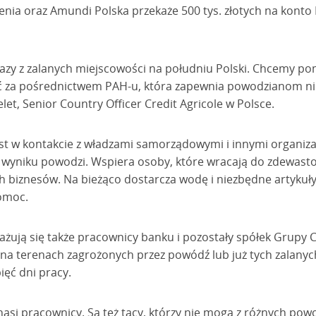
enia oraz Amundi Polska przekaże 500 tys. złotych na konto 
zy z zalanych miejscowości na południu Polski. Chcemy po
ić za pośrednictwem PAH-u, która zapewnia powodzianom 
t, Senior Country Officer Credit Agricole w Polsce.
st w kontakcie z władzami samorządowymi i innymi organiza
i w wyniku powodzi. Wspiera osoby, które wracają do zdewas
 biznesów. Na bieżąco dostarcza wodę i niezbędne artykuły
omoc.
ą się także pracownicy banku i pozostały spółek Grupy Cre
a na terenach zagrożonych przez powódź lub już tych zalany
ięć dni pracy.
 nasi pracownicy. Są też tacy, którzy nie mogą z różnych po