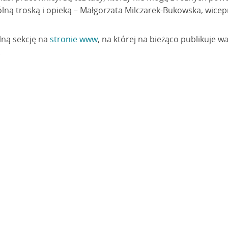
lną troską i opieką – Małgorzata Milczarek-Bukowska, wicepr
lną sekcję na
stronie www
, na której na bieżąco publikuje w
.