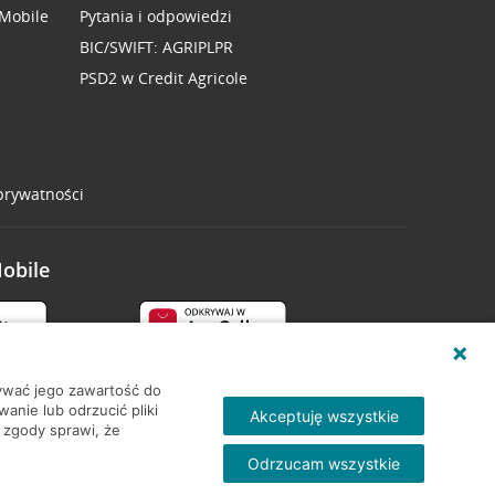
 Mobile
Pytania i odpowiedzi
BIC/SWIFT: AGRIPLPR
PSD2 w Credit Agricole
 prywatności
Mobile
wywać jego zawartość do
nie lub odrzucić pliki
Akceptuję wszystkie
 zgody sprawi, że
Odrzucam wszystkie