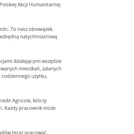
Polskiej Akcji Humanitarnej
móc. To nasz obowiązek.
niezbędną natychmiastową
cjami działającymi wszędzie
towanych mieszkań, zalanych
 codziennego użytku,
dit Agricole, którzy
ch. Każdy pracownik może
wodów teraz pracować.