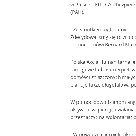
w Polsce – EFL, CA Ubezpiecz
(PAH).
- Ze smutkiem oglądamy obra
Zdecydowaliśmy się to zrob
pomoc – mówi Bernard Musele
Polska Akcja Humanitarna je
tam, gdzie ludzie ucierpiel
domów i zniszczonych małych
planuje także długofalową p
W pomoc powodzianom angażuj
aktywnie wspierają działani
przeznaczyć na wolontariat p
- W powodzi ucierpieli także