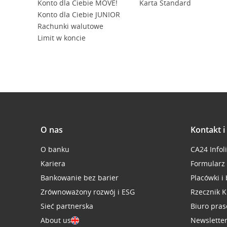
Konto dla Ciebie MOVE!
Karta Standard
Konto dla Ciebie JUNIOR
Rachunki walutowe
Limit w koncie
O nas
Kontakt 
O banku
CA24 Infol
Kariera
Formularz
Bankowanie bez barier
Placówki i
Zrównoważony rozwój i ESG
Rzecznik K
Sieć partnerska
Biuro pra
About us
Newslette