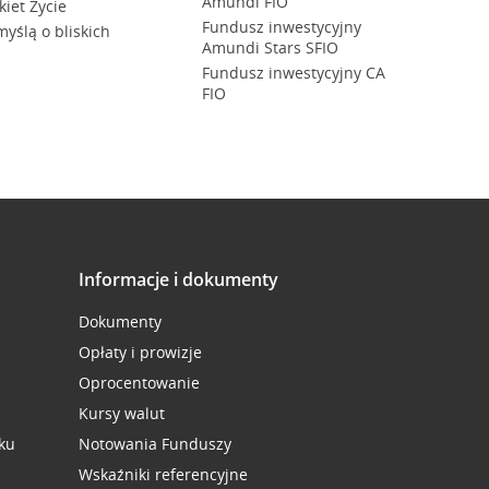
Amundi FIO
kiet Życie
Fundusz inwestycyjny
myślą o bliskich
Amundi Stars SFIO
Fundusz inwestycyjny CA
FIO
Informacje i dokumenty
Dokumenty
Opłaty i prowizje
Oprocentowanie
Kursy walut
ku
Notowania Funduszy
Wskaźniki referencyjne