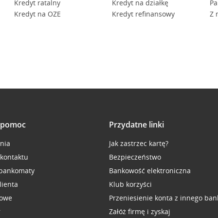
Kredyt ratalny
Kredyt na działkę
Pa
Kredyt na OZE
Kredyt refinansowy
Z 
i pomoc
Przydatne linki
inia
Jak zastrzec kartę?
 kontaktu
Bezpieczeństwo
 bankomaty
Bankowość elektroniczna
lienta
Klub korzyści
sowe
Przeniesienie konta z innego ban
r
Załóż firmę i zyskaj