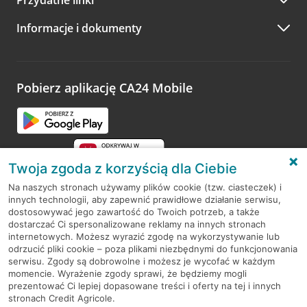
Przydatne linki
Informacje i dokumenty
Pobierz aplikację CA24 Mobile
Twoja zgoda z korzyścią dla Ciebie
Na naszych stronach używamy plików cookie (tzw. ciasteczek) i
innych technologii, aby zapewnić prawidłowe działanie serwisu,
RODO
dostosowywać jego zawartość do Twoich potrzeb, a także
dostarczać Ci spersonalizowane reklamy na innych stronach
Regulamin serwisu
internetowych. Możesz wyrazić zgodę na wykorzystywanie lub
odrzucić pliki cookie – poza plikami niezbędnymi do funkcjonowania
Mapa serwisu
serwisu. Zgody są dobrowolne i możesz je wycofać w każdym
momencie. Wyrażenie zgody sprawi, że będziemy mogli
Polityka
Cookies
prezentować Ci lepiej dopasowane treści i oferty na tej i innych
stronach Credit Agricole.