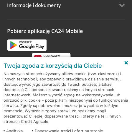
Informacje i dokumenty
Pobierz aplikację CA24 Mobile
Twoja zgoda z korzyścią dla Ciebie
Na naszych stronach używamy plików cookie (tzw. ciasteczek) i
innych technologii, aby zapewnić prawidłowe działanie serwisu,
RODO
dostosowywać jego zawartość do Twoich potrzeb, a także
dostarczać Ci spersonalizowane reklamy na innych stronach
Regulamin serwisu
internetowych. Możesz wyrazić zgodę na wykorzystywanie lub
odrzucić pliki cookie – poza plikami niezbędnymi do funkcjonowania
Mapa serwisu
serwisu. Zgody są dobrowolne i możesz je wycofać w każdym
momencie. Wyrażenie zgody sprawi, że będziemy mogli
Polityka
Cookies
prezentować Ci lepiej dopasowane treści i oferty na tej i innych
stronach Credit Agricole.
Polityka prywatności
Analityka
Dopasowanie treści i ofert na stronie