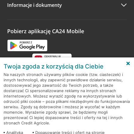
Informacje i dokumenty
Pobierz aplikację CA24 Mobile
Twoja zgoda z korzyścią dla Ciebie
Na naszych stronach używamy plików cookie (tzw. ciasteczek) i
innych technologii, aby zapewnić prawidłowe działanie serwisu,
RODO
dostosowywać jego zawartość do Twoich potrzeb, a także
dostarczać Ci spersonalizowane reklamy na innych stronach
Regulamin serwisu
internetowych. Możesz wyrazić zgodę na wykorzystywanie lub
odrzucić pliki cookie – poza plikami niezbędnymi do funkcjonowania
Mapa serwisu
serwisu. Zgody są dobrowolne i możesz je wycofać w każdym
momencie. Wyrażenie zgody sprawi, że będziemy mogli
Polityka
Cookies
prezentować Ci lepiej dopasowane treści i oferty na tej i innych
stronach Credit Agricole.
Polityka prywatności
Analityka
Dopasowanie treści i ofert na stronie