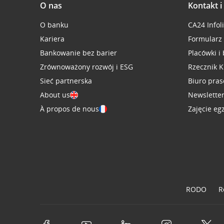
O nas
Kontakt 
O banku
CA24 Infol
Kariera
Formularz
Bankowanie bez barier
Placówki i
Zrównoważony rozwój i ESG
Rzecznik K
Sieć partnerska
Biuro pra
About us
Newslette
À propos de nous
Zajęcie eg
RODO
R