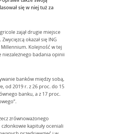
. Poprawił także swoją
asował się w niej tuż za
ricole zajął drugie miejsce
”. Zwycięzcą okazał się ING
k Millennium. Kolejność w tej
e niezależnego badania opinii
wnywanie banków między sobą,
e, od 2019 r. z 26 proc. do 15
łównego banku, a z 17 proc.
sowego”.
a rzecz zrównoważonego
członkowie kapituły oceniali
owanych przedsięwzięć i w