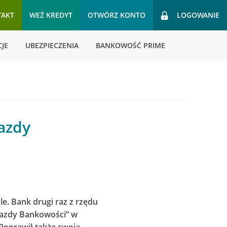
TAKT
WEŹ KREDYT
OTWÓRZ KONTO
LOGOWANIE
JE
UBEZPIECZENIA
BANKOWOŚĆ PRIME
iazdy
le. Bank drugi raz z rzędu
wiazdy Bankowości” w