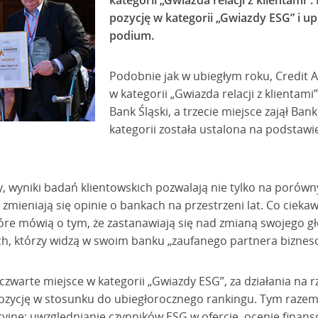
kategorii „Gwiazda relacji z klientami”
pozycję w kategorii „Gwiazdy ESG” i upl
podium.
Podobnie jak w ubiegłym roku, Credit Ag
w kategorii „Gwiazda relacji z klientami
Bank Śląski, a trzecie miejsce zajął Ban
kategorii została ustalona na podstawi
zy, wyniki badań klientowskich pozwalają nie tylko na poró
 zmieniają się opinie o bankach na przestrzeni lat. Co ciekaw
tóre mówią o tym, że zastanawiają się nad zmianą swojego g
ych, którzy widzą w swoim banku „zaufanego partnera bizne
ż czwarte miejsce w kategorii „Gwiazdy ESG”, za działania n
ozycję w stosunku do ubiegłorocznego rankingu. Tym razem 
jne; uwzględnianie czynników ESG w ofercie, ocenie finans