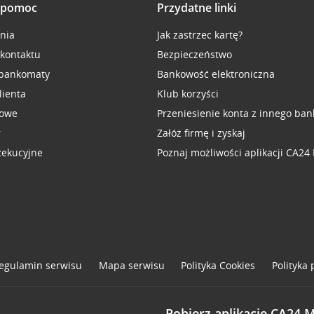
i pomoc
Przydatne linki
inia
Jak zastrzec kartę?
 kontaktu
Bezpieczeństwo
 bankomaty
Bankowość elektroniczna
lienta
Klub korzyści
sowe
Przeniesienie konta z innego ban
r
Załóż firmę i zyskaj
zekucyjne
Poznaj możliwości aplikacji CA24
egulamin serwisu
Mapa serwisu
Polityka
Cookies
Polityka
Pobierz aplikację CA24 