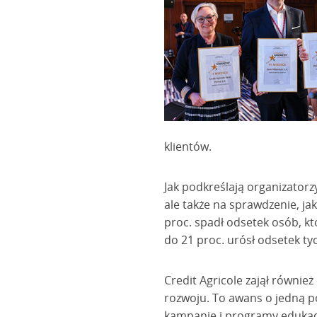
klientów.
Jak podkreślają organizator
ale także na sprawdzenie, jak
proc. spadł odsetek osób, k
do 21 proc. urósł odsetek t
Credit Agricole zajął równie
rozwoju. To awans o jedną p
kampanie i programy edukacy