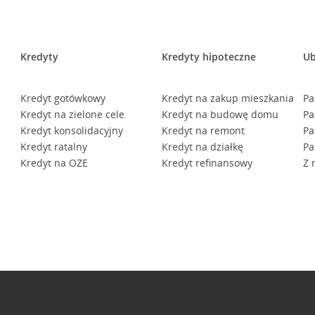
Kredyty
Kredyty hipoteczne
Ub
Kredyt gotówkowy
Kredyt na zakup mieszkania
Pa
Kredyt na zielone cele
Kredyt na budowę domu
Pa
Kredyt konsolidacyjny
Kredyt na remont
Pa
Kredyt ratalny
Kredyt na działkę
Pa
Kredyt na OZE
Kredyt refinansowy
Z 