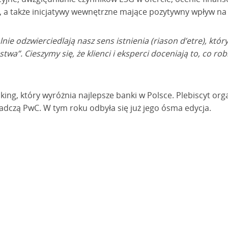
 a także inicjatywy wewnętrzne mające pozytywny wpływ na
nie odzwierciedlają nasz sens istnienia (riason d’etre), któr
stwa”. Cieszymy się, że klienci i eksperci doceniają to, co ro
ing, który wyróżnia najlepsze banki w Polsce. Plebiscyt org
adczą PwC. W tym roku odbyła się już jego ósma edycja.