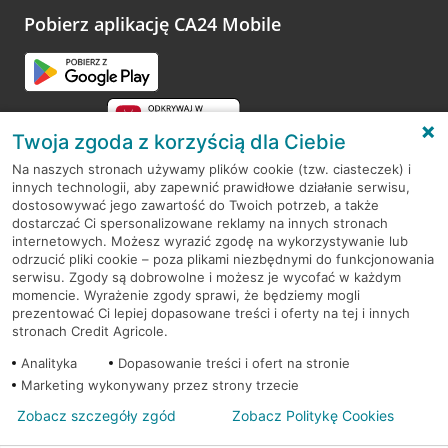
Pobierz aplikację CA24 Mobile
Twoja zgoda z korzyścią dla Ciebie
Na naszych stronach używamy plików cookie (tzw. ciasteczek) i
innych technologii, aby zapewnić prawidłowe działanie serwisu,
RODO
dostosowywać jego zawartość do Twoich potrzeb, a także
dostarczać Ci spersonalizowane reklamy na innych stronach
Regulamin serwisu
internetowych. Możesz wyrazić zgodę na wykorzystywanie lub
odrzucić pliki cookie – poza plikami niezbędnymi do funkcjonowania
Mapa serwisu
serwisu. Zgody są dobrowolne i możesz je wycofać w każdym
momencie. Wyrażenie zgody sprawi, że będziemy mogli
Polityka
Cookies
prezentować Ci lepiej dopasowane treści i oferty na tej i innych
stronach Credit Agricole.
Polityka prywatności
Analityka
Dopasowanie treści i ofert na stronie
Marketing wykonywany przez strony trzecie
Zobacz szczegóły zgód
Zobacz Politykę Cookies
© 2026 Credit Agricole Bank Polska S.A. Wszelkie prawa zastrzeżone