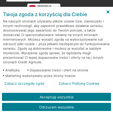
Twoja zgoda z korzyścią dla Ciebie
Na naszych stronach używamy plików cookie (tzw. ciasteczek) i
innych technologii, aby zapewnić prawidłowe działanie serwisu,
RODO
dostosowywać jego zawartość do Twoich potrzeb, a także
dostarczać Ci spersonalizowane reklamy na innych stronach
Regulamin serwisu
internetowych. Możesz wyrazić zgodę na wykorzystywanie lub
odrzucić pliki cookie – poza plikami niezbędnymi do funkcjonowania
Mapa serwisu
serwisu. Zgody są dobrowolne i możesz je wycofać w każdym
momencie. Wyrażenie zgody sprawi, że będziemy mogli
Polityka
Cookies
prezentować Ci lepiej dopasowane treści i oferty na tej i innych
stronach Credit Agricole.
Polityka prywatności
Analityka
Dopasowanie treści i ofert na stronie
Marketing wykonywany przez strony trzecie
Zobacz szczegóły zgód
Zobacz Politykę Cookies
© 2026 Credit Agricole Bank Polska S.A. Wszelkie prawa zastrzeżone
Akceptuję wszystkie
Skontak
Odrzucam wszystkie