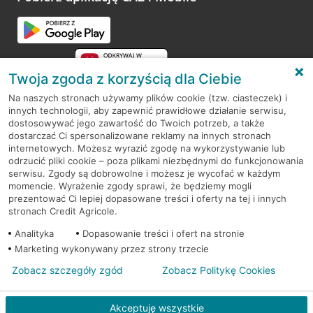
Twoja zgoda z korzyścią dla Ciebie
Na naszych stronach używamy plików cookie (tzw. ciasteczek) i
innych technologii, aby zapewnić prawidłowe działanie serwisu,
RODO
dostosowywać jego zawartość do Twoich potrzeb, a także
dostarczać Ci spersonalizowane reklamy na innych stronach
Regulamin serwisu
internetowych. Możesz wyrazić zgodę na wykorzystywanie lub
odrzucić pliki cookie – poza plikami niezbędnymi do funkcjonowania
Mapa serwisu
serwisu. Zgody są dobrowolne i możesz je wycofać w każdym
momencie. Wyrażenie zgody sprawi, że będziemy mogli
Polityka
Cookies
prezentować Ci lepiej dopasowane treści i oferty na tej i innych
stronach Credit Agricole.
Polityka prywatności
Analityka
Dopasowanie treści i ofert na stronie
Marketing wykonywany przez strony trzecie
Zobacz szczegóły zgód
Zobacz Politykę Cookies
© 2026 Credit Agricole Bank Polska S.A. Wszelkie prawa zastrzeżone
Akceptuję wszystkie