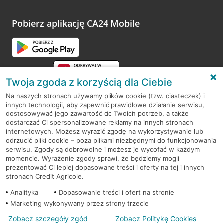
Pobierz aplikację CA24 Mobile
Twoja zgoda z korzyścią dla Ciebie
Na naszych stronach używamy plików cookie (tzw. ciasteczek) i
innych technologii, aby zapewnić prawidłowe działanie serwisu,
RODO
dostosowywać jego zawartość do Twoich potrzeb, a także
dostarczać Ci spersonalizowane reklamy na innych stronach
Regulamin serwisu
internetowych. Możesz wyrazić zgodę na wykorzystywanie lub
odrzucić pliki cookie – poza plikami niezbędnymi do funkcjonowania
Mapa serwisu
serwisu. Zgody są dobrowolne i możesz je wycofać w każdym
momencie. Wyrażenie zgody sprawi, że będziemy mogli
Polityka
Cookies
prezentować Ci lepiej dopasowane treści i oferty na tej i innych
stronach Credit Agricole.
Polityka prywatności
Analityka
Dopasowanie treści i ofert na stronie
Marketing wykonywany przez strony trzecie
Zobacz szczegóły zgód
Zobacz Politykę Cookies
© 2026 Credit Agricole Bank Polska S.A. Wszelkie prawa zastrzeżone