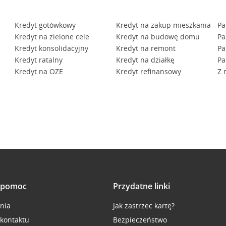
Kredyt gotówkowy
Kredyt na zakup mieszkania
Pa
Kredyt na zielone cele
Kredyt na budowę domu
Pa
Kredyt konsolidacyjny
Kredyt na remont
Pa
Kredyt ratalny
Kredyt na działkę
Pa
Kredyt na OZE
Kredyt refinansowy
Z 
i pomoc
Przydatne linki
inia
Jak zastrzec kartę?
 kontaktu
Bezpieczeństwo