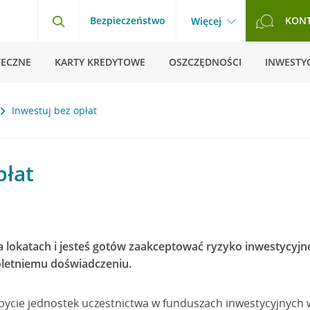
Bezpieczeństwo
KON
Więcej
TECZNE
KARTY KREDYTOWE
OSZCZĘDNOŚCI
INWESTYC
Inwestuj bez opłat
płat
na lokatach i jesteś gotów zaakceptować ryzyko inwestycyjn
oletniemu doświadczeniu.
nabycie jednostek uczestnictwa w funduszach inwestycyjnych