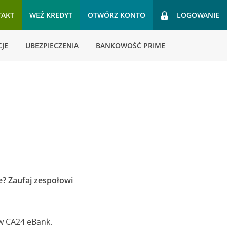
TAKT
WEŹ KREDYT
OTWÓRZ KONTO
LOGOWANIE
JE
UBEZPIECZENIA
BANKOWOŚĆ PRIME
e? Zaufaj zespołowi
 w CA24 eBank.