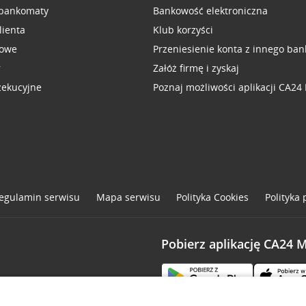
 bankomaty
Bankowość elektroniczna
lienta
Klub korzyści
sowe
Przeniesienie konta z innego ban
r
Załóż firmę i zyskaj
zekucyjne
Poznaj możliwości aplikacji CA24
egulamin serwisu
Mapa serwisu
Polityka
Cookies
Polityka
Pobierz aplikację CA24 
one