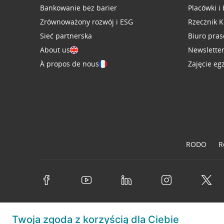
Bankowanie bez barier
Placówki i
Zrównoważony rozwój i ESG
Rzecznik K
Sieć partnerska
Biuro pra
About us
Newslette
À propos de nous
Zajęcie eg
RODO
R
Twoja zgoda z korzyścią dla Ciebie
© 2026 Credit Agricole Bank Polska S.A. Wszelkie prawa zastrzeż