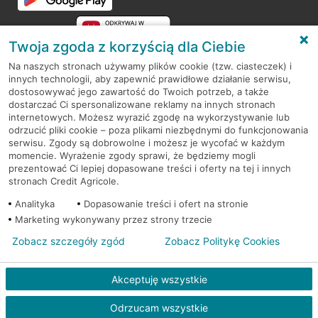
Twoja zgoda z korzyścią dla Ciebie
Na naszych stronach używamy plików cookie (tzw. ciasteczek) i
innych technologii, aby zapewnić prawidłowe działanie serwisu,
RODO
dostosowywać jego zawartość do Twoich potrzeb, a także
dostarczać Ci spersonalizowane reklamy na innych stronach
Regulamin serwisu
internetowych. Możesz wyrazić zgodę na wykorzystywanie lub
odrzucić pliki cookie – poza plikami niezbędnymi do funkcjonowania
Mapa serwisu
serwisu. Zgody są dobrowolne i możesz je wycofać w każdym
momencie. Wyrażenie zgody sprawi, że będziemy mogli
Polityka
Cookies
prezentować Ci lepiej dopasowane treści i oferty na tej i innych
stronach Credit Agricole.
Polityka prywatności
Analityka
Dopasowanie treści i ofert na stronie
Marketing wykonywany przez strony trzecie
Zobacz szczegóły zgód
Zobacz Politykę Cookies
© 2026 Credit Agricole Bank Polska S.A. Wszelkie prawa zastrzeżone
Akceptuję wszystkie
Skontak
Odrzucam wszystkie