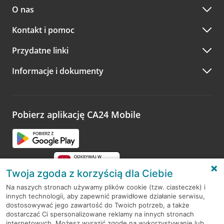
O nas
Kontakt i pomoc
Przydatne linki
Informacje i dokumenty
Pobierz aplikację CA24 Mobile
Twoja zgoda z korzyścią dla Ciebie
Na naszych stronach używamy plików cookie (tzw. ciasteczek) i
innych technologii, aby zapewnić prawidłowe działanie serwisu,
RODO
dostosowywać jego zawartość do Twoich potrzeb, a także
dostarczać Ci spersonalizowane reklamy na innych stronach
Regulamin serwisu
internetowych. Możesz wyrazić zgodę na wykorzystywanie lub