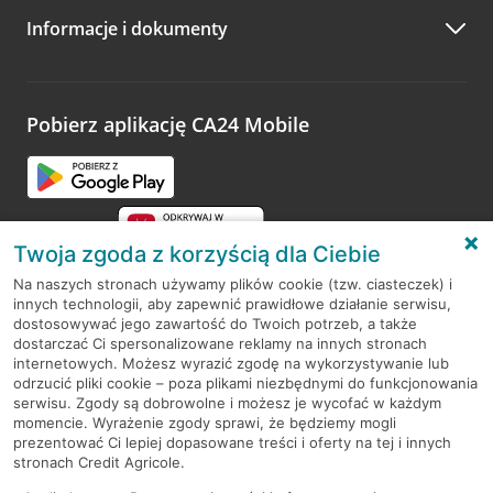
Informacje i dokumenty
Pobierz aplikację CA24 Mobile
Twoja zgoda z korzyścią dla Ciebie
Na naszych stronach używamy plików cookie (tzw. ciasteczek) i
innych technologii, aby zapewnić prawidłowe działanie serwisu,
RODO
dostosowywać jego zawartość do Twoich potrzeb, a także
dostarczać Ci spersonalizowane reklamy na innych stronach
Regulamin serwisu
internetowych. Możesz wyrazić zgodę na wykorzystywanie lub
odrzucić pliki cookie – poza plikami niezbędnymi do funkcjonowania
Mapa serwisu
serwisu. Zgody są dobrowolne i możesz je wycofać w każdym
momencie. Wyrażenie zgody sprawi, że będziemy mogli
Polityka
Cookies
prezentować Ci lepiej dopasowane treści i oferty na tej i innych
stronach Credit Agricole.
Polityka prywatności