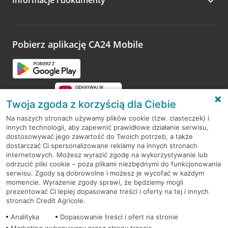
Informacje i dokumenty
Pobierz aplikację CA24 Mobile
Twoja zgoda z korzyścią dla Ciebie
Na naszych stronach używamy plików cookie (tzw. ciasteczek) i
innych technologii, aby zapewnić prawidłowe działanie serwisu,
RODO
dostosowywać jego zawartość do Twoich potrzeb, a także
dostarczać Ci spersonalizowane reklamy na innych stronach
Regulamin serwisu
internetowych. Możesz wyrazić zgodę na wykorzystywanie lub
odrzucić pliki cookie – poza plikami niezbędnymi do funkcjonowania
Mapa serwisu
serwisu. Zgody są dobrowolne i możesz je wycofać w każdym
momencie. Wyrażenie zgody sprawi, że będziemy mogli
Polityka
Cookies
prezentować Ci lepiej dopasowane treści i oferty na tej i innych
stronach Credit Agricole.
Polityka prywatności
Analityka
Dopasowanie treści i ofert na stronie