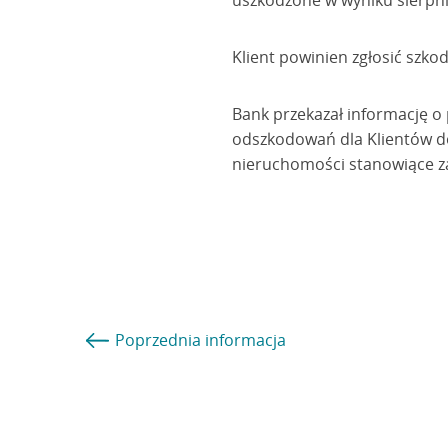
uszkodzone w wyniku sierpn
Klient powinien zgłosić szk
Bank przekazał informację o
odszkodowań dla Klientów do
nieruchomości stanowiące z
Poprzednia
informacja