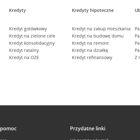
Kredyty
Kredyty hipoteczne
Ub
Kredyt gotówkowy
Kredyt na zakup mieszkania
Pa
Kredyt na zielone cele
Kredyt na budowę domu
Pa
Kredyt konsolidacyjny
Kredyt na remont
Pa
Kredyt ratalny
Kredyt na działkę
Pa
Kredyt na OZE
Kredyt refinansowy
Z 
i pomoc
Przydatne linki