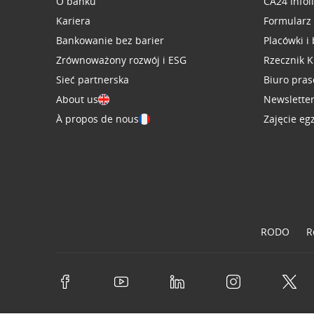
O banku
CA24 Infol
Kariera
Formularz
Bankowanie bez barier
Placówki i
Zrównoważony rozwój i ESG
Rzecznik K
Sieć partnerska
Biuro pra
About us
Newslette
À propos de nous
Zajęcie eg
RODO
R