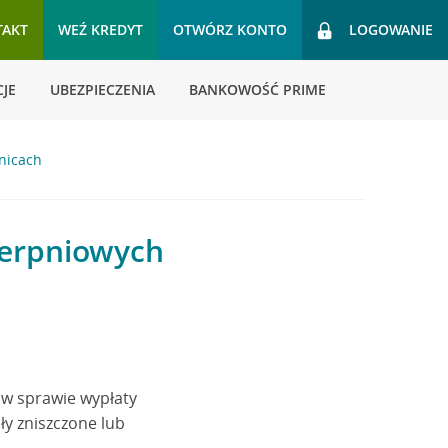
TAKT
WEŹ KREDYT
OTWÓRZ KONTO
LOGOWANIE
JE
UBEZPIECZENIA
BANKOWOŚĆ PRIME
nicach
ierpniowych
 w sprawie wypłaty
y zniszczone lub