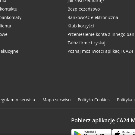
inia
Jak zastrzec kartę?
 kontaktu
Bezpieczeństwo
 bankomaty
Bankowość elektroniczna
lienta
Klub korzyści
sowe
Przeniesienie konta z innego ban
r
Załóż firmę i zyskaj
zekucyjne
Poznaj możliwości aplikacji CA24
egulamin serwisu
Mapa serwisu
Polityka
Cookies
Polityka
Pobierz aplikację CA24 