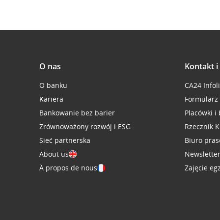
O nas
Kontakt 
O banku
CA24 Infol
Kariera
Formularz
Bankowanie bez barier
Placówki i
Zrównoważony rozwój i ESG
Rzecznik K
Sieć partnerska
Biuro pra
About us
Newslette
À propos de nous
Zajęcie eg