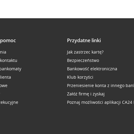
i pomoc
Przydatne linki
inia
Jak zastrzec kartę?
 kontaktu
Bezpieczeństwo
 bankomaty
Bankowość elektroniczna
lienta
Klub korzyści
sowe
Przeniesienie konta z innego ban
r
Załóż firmę i zyskaj
zekucyjne
Poznaj możliwości aplikacji CA24