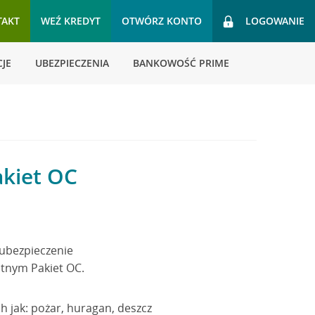
TAKT
WEŹ KREDYT
OTWÓRZ KONTO
LOGOWANIE
JE
UBEZPIECZENIA
BANKOWOŚĆ PRIME
akiet OC
 ubezpieczenie
atnym Pakiet OC.
jak: pożar, huragan, deszcz