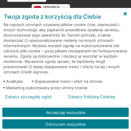
Twoja zgoda z korzyścią dla Ciebie
Na naszych stronach używamy plików cookie (tzw. ciasteczek) i
innych technologii, aby zapewnić prawidłowe działanie serwisu,
RODO
dostosowywać jego zawartość do Twoich potrzeb, a także
dostarczać Ci spersonalizowane reklamy na innych stronach
Regulamin serwisu
internetowych. Możesz wyrazić zgodę na wykorzystywanie lub
odrzucić pliki cookie – poza plikami niezbędnymi do funkcjonowania
Mapa serwisu
serwisu. Zgody są dobrowolne i możesz je wycofać w każdym
momencie. Wyrażenie zgody sprawi, że będziemy mogli
Polityka
Cookies
prezentować Ci lepiej dopasowane treści i oferty na tej i innych
stronach Credit Agricole.
Polityka prywatności
Analityka
Dopasowanie treści i ofert na stronie
Marketing wykonywany przez strony trzecie
Zobacz szczegóły zgód
Zobacz Politykę Cookies
© 2026 Credit Agricole Bank Polska S.A. Wszelkie prawa zastrzeżone
Akceptuję wszystkie
Skontak
Odrzucam wszystkie