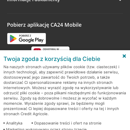
Pobierz aplikację CA24 Mobile
Twoja zgoda z korzyścią dla Ciebie
Na naszych stronach używamy plików cookie (tzw. ciasteczek) i
innych technologii, aby zapewnić prawidłowe działanie serwisu,
RODO
dostosowywać jego zawartość do Twoich potrzeb, a także
dostarczać Ci spersonalizowane reklamy na innych stronach
Regulamin serwisu
internetowych. Możesz wyrazić zgodę na wykorzystywanie lub
odrzucić pliki cookie – poza plikami niezbędnymi do funkcjonowania
Mapa serwisu
serwisu. Zgody są dobrowolne i możesz je wycofać w każdym
momencie. Wyrażenie zgody sprawi, że będziemy mogli
Polityka
Cookies
prezentować Ci lepiej dopasowane treści i oferty na tej i innych
stronach Credit Agricole.
Polityka prywatności
Analityka
Dopasowanie treści i ofert na stronie
Marketing wykonywany przez strony trzecie