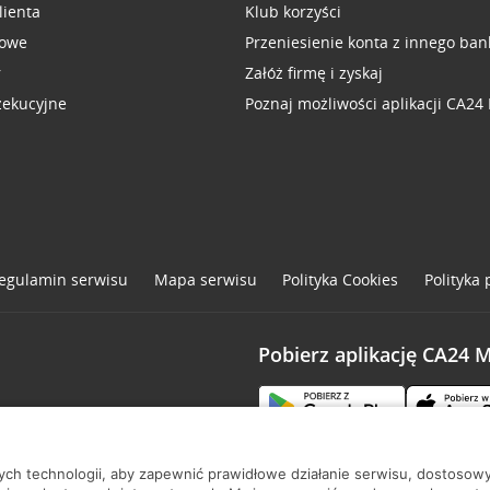
lienta
Klub korzyści
sowe
Przeniesienie konta z innego ban
r
Załóż firmę i zyskaj
zekucyjne
Poznaj możliwości aplikacji CA24
egulamin serwisu
Mapa serwisu
Polityka
Cookies
Polityka
Pobierz aplikację CA24 
one
nych technologii, aby zapewnić prawidłowe działanie serwisu, dostoso