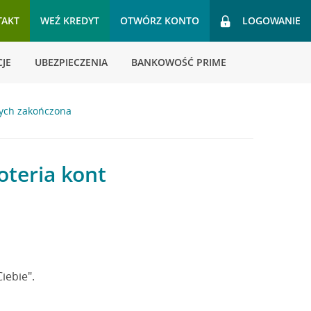
TAKT
WEŹ KREDYT
OTWÓRZ KONTO
LOGOWANIE
JE
UBEZPIECZENIA
BANKOWOŚĆ PRIME
ych zakończona
teria kont
iebie".