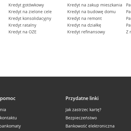
Kredyt gotówkowy
Kredyt na zakup mieszkania
Pa
Kredyt na zielone cele
Kredyt na budowę domu
Pa
Kredyt konsolidacyjny
Kredyt na remont
Pa
Kredyt ratalny
Kredyt na działkę
Pa
Kredyt na OZE
Kredyt refinansowy
Z 
i pomoc
Przydatne linki
inia
Jak zastrzec kartę?
 kontaktu
Bezpieczeństwo
 bankomaty
Bankowość elektroniczna