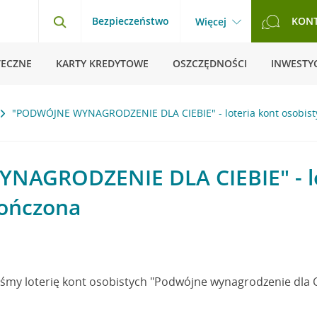
Bezpieczeństwo
KON
Więcej
TECZNE
KARTY KREDYTOWE
OSZCZĘDNOŚCI
INWESTYC
"PODWÓJNE WYNAGRODZENIE DLA CIEBIE" - loteria kont osobist
AGRODZENIE DLA CIEBIE" - lo
kończona
iśmy loterię kont osobistych "Podwójne wynagrodzenie dla C