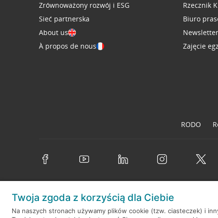
Zrównoważony rozwój i ESG
Rzecznik K
Sieć partnerska
Biuro pra
About us
Newslette
À propos de nous
Zajęcie eg
RODO
R
Twoja zgoda z korzyścią dla Ciebie
© 2026 Credit Agricole Bank Polska S.A. Wszelkie prawa zastrzeż
Na naszych stronach używamy plików cookie (tzw. ciasteczek) i in