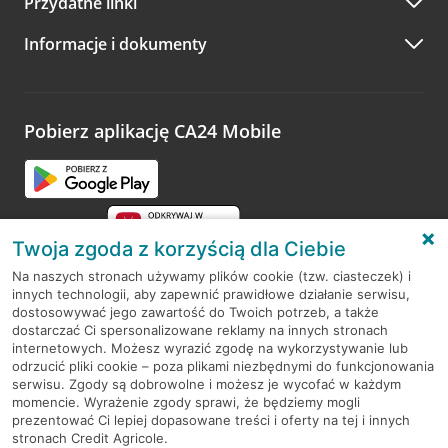
Przydatne linki
Informacje i dokumenty
Pobierz aplikację CA24 Mobile
Twoja zgoda z korzyścią dla Ciebie
Na naszych stronach używamy plików cookie (tzw. ciasteczek) i
innych technologii, aby zapewnić prawidłowe działanie serwisu,
RODO
dostosowywać jego zawartość do Twoich potrzeb, a także
dostarczać Ci spersonalizowane reklamy na innych stronach
Regulamin serwisu
internetowych. Możesz wyrazić zgodę na wykorzystywanie lub
odrzucić pliki cookie – poza plikami niezbędnymi do funkcjonowania
Mapa serwisu
serwisu. Zgody są dobrowolne i możesz je wycofać w każdym
momencie. Wyrażenie zgody sprawi, że będziemy mogli
Polityka
Cookies
prezentować Ci lepiej dopasowane treści i oferty na tej i innych
stronach Credit Agricole.