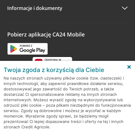
Informacje i dokumenty
Pobierz aplikację CA24 Mobile
Twoja zgoda z korzyścią dla Ciebie
Na naszych stronach używamy plików cookie (tzw. ciasteczek) i
innych technologii, aby zapewnić prawidłowe działanie serwisu,
RODO
dostosowywać jego zawartość do Twoich potrzeb, a także
dostarczać Ci spersonalizowane reklamy na innych stronach
Regulamin serwisu
internetowych. Możesz wyrazić zgodę na wykorzystywanie lub
odrzucić pliki cookie – poza plikami niezbędnymi do funkcjonowania
Mapa serwisu
serwisu. Zgody są dobrowolne i możesz je wycofać w każdym
momencie. Wyrażenie zgody sprawi, że będziemy mogli
Polityka
Cookies
prezentować Ci lepiej dopasowane treści i oferty na tej i innych
stronach Credit Agricole.
Polityka prywatności